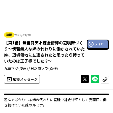
連載
2025/03/28
2025年03月28日
【
第1話
】
無自覚天才錬金術師の辺境街づく
フォロー
り～傍若無人な姉の代わりに働かされていた
妹、辺境領地に左遷されたと思ったら待って
いたのは王子様でした!?～
九重マツ
(漫画)
/
日之影ソラ
(原作)
Xで投稿する
ライン
応援メッセージ
コピー
遊んでばかりいる姉の代わりに宮廷で錬金術師として真面目に働
き続けていた妹のルミナ。
姉はもちろん、両親も、婚約者すら頼れない。孤独に耐えながら