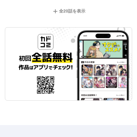
全
20
話を表示