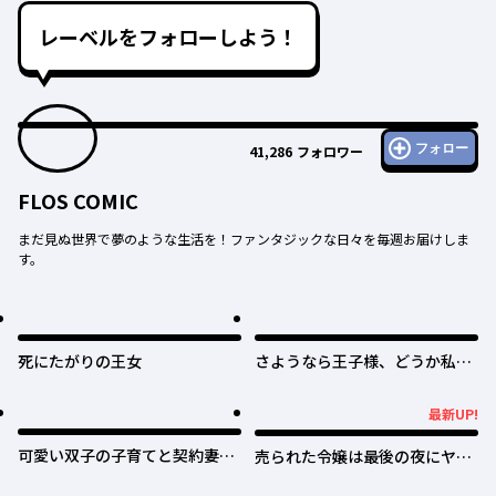
レーベルをフォローしよう！
フォロー
41,286
フォロワー
FLOS COMIC
まだ見ぬ世界で夢のような生活を！ファンタジックな日々を毎週お届けしま
す。
死にたがりの王女
さようなら王子様、どうか私の
ことは忘れてください
最新UP!
最新UP!
可愛い双子の子育てと契約妻は
売られた令嬢は最後の夜にヤリ
今日で終了予定です
逃げしました〜平和に子育てし