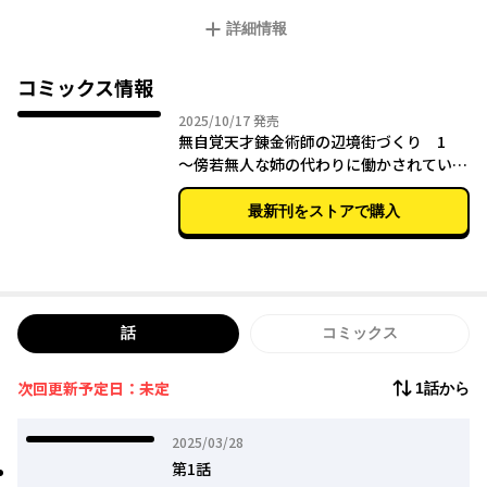
頑張る彼女に対して、
詳細情報
婚約者と姉のふたりから突然の婚約破棄と、辺境への転属を告げ
られる。
コミックス情報
地位も婚約者も失って悲しむ姿を期待した彼らを横目に向かった
2025年10月17日
2025/10/17
発売
辺境でルミナを待っていたのは、ラットマン王国の王子殿下・エ
無自覚天才錬金術師の辺境街づくり 1
ルムスで!?
～傍若無人な姉の代わりに働かされていた
妹、辺境領地に左遷されたと思ったら待っ
ていたのは王子様でした!?～
最新刊をストアで購入
話
コミックス
次回更新予定日：未定
1話から
2025年03月28日
2025/03/28
第1話