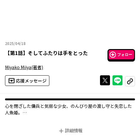
2025/04/18
2025年04月18日
【
第1話
】
そしてふたりは手をとった
フォロー
Miyako Miiya
(著者)
Xで投稿する
ライン
応援メッセージ
コピー
心を閉ざした傭兵と気弱な少女、のんびり屋の渡し守と失恋した
人魚姫。
ふとした出会いやきっかけで出会う人たちの、「手」と「手」で
紡いで語られる物語。
詳細情報