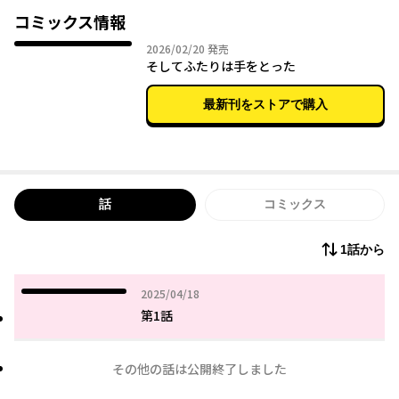
コミックス情報
2026年02月20日
2026/02/20
発売
そしてふたりは手をとった
最新刊をストアで購入
話
コミックス
1話から
2025年04月18日
2025/04/18
第1話
その他の話は公開終了しました