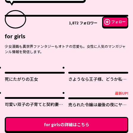
フォロー
1,872
フォロワー
for girls
少女漫画も異世界ファンタジーもオトナの恋愛も。女性に人気のマンガジャ
ンル情報を発信します。
死にたがりの王女
さようなら王子様、どうか私の
ことは忘れてください
最新UP!
最新UP!
可愛い双子の子育てと契約妻は
売られた令嬢は最後の夜にヤリ
今日で終了予定です
逃げしました〜平和に子育てし
ていると、迎えに来たのは激重
王子様でした〜
for girls
の詳細はこちら