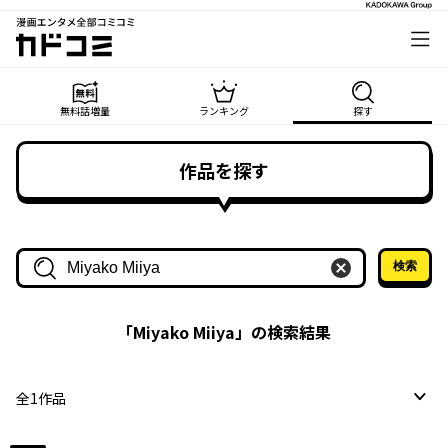
漫画エンタメ全部コミコミ
カドコミ
無料話増量
ランキング
探す
作品を探す
検索
作品名・作家名で探す
「
Miyako Miiya
」の検索結果
全
1
作品