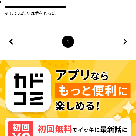
そしてふたりは手をとった
1
前のページへ
ページ
へ
次の