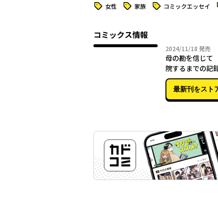
タグ
タグ
タグ
女性
家族
コミックエッセイ
コミックス情報
2024年
2024/11/18
発売
母の勘を信じて
院するまでの記
最新刊をスト