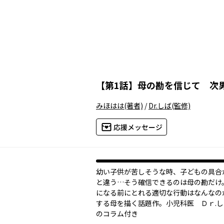
【
第1話
】
母の勘を信じて 次
みほはは
(著者)
/
Dr.しば
(監修)
応援メッセージ
幼い子供が苦しそうな時、子どもの具合
と違う…そう確信できるのは母の勘だけ
になる前にとれる適切な行動はなんなの
する母を描く話題作。小児科医 Ｄｒ.
のコラム付き