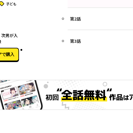
タグ
子ども
第2話
11月18日
 次男が入
第3話
録
アで購入