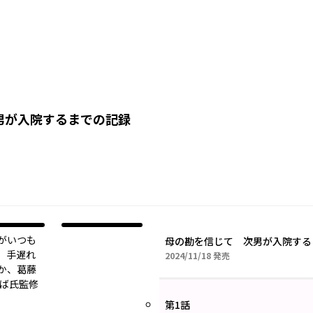
男が入院するまでの記録
がいつも
母の勘を信じて 次男が入院する
。手遅れ
2024年11月18日
2024/11/18
発売
か、葛藤
しば氏監修
第1話