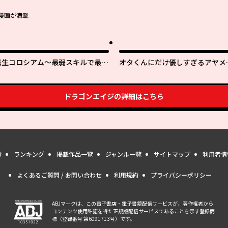
漫画が満載
転生コロシアム～最弱スキルで最強
オタくんにだけ優しすぎるアヤメ
の女たちを攻略して奴隷ハーレム作
ん
ります～
ドラゴンエイジ
の詳細はこちら
量
ランキング
掲載作品一覧
ジャンル一覧
サイトマップ
利用者情
よくあるご質問 / お問い合わせ
利用規約
プライバシーポリシー
ABJマークは、この電子書店・電子書籍配信サービスが、著作権者から
コンテンツ使用許諾を得た正規版配信サービスであることを示す登録商
標（登録番号 第6091713号）です。