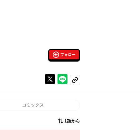
フォロー
Xで投稿する
ラインでシェアする
コピーする
コミックス
1話から