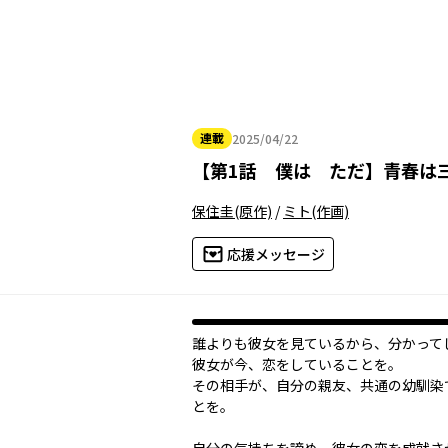
連載
2025/04/22
2025年04月22日
【
第1話 僕は ただ
】
青春は
保住圭
(原作)
/
ミト
(作画)
応援メッセージ
――誰よりも彼女を見ているから、分かって
彼女が今、恋をしていることを。
その相手が、自分の親友、共通の幼馴染
とを。