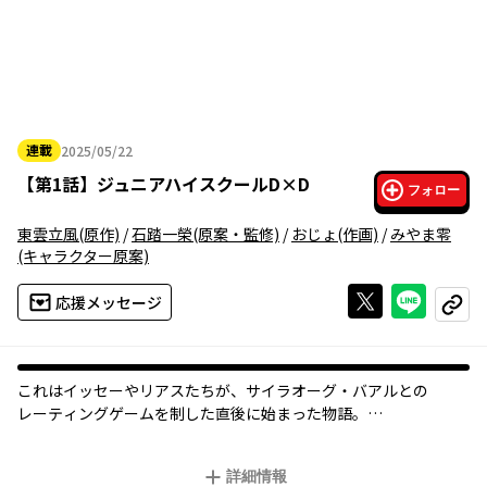
連載
2025/05/22
2025年05月22日
【
第1話
】
ジュニアハイスクールD×D
フォロー
東雲立風
(原作)
/
石踏一榮
(原案・監修)
/
おじょ
(作画)
/
みやま零
(キャラクター原案)
Xで投稿する
ライン
応援メッセージ
コピー
これはイッセーやリアスたちが、サイラオーグ・バアルとの
レーティングゲームを制した直後に始まった物語。
宮本絶花。宮本武蔵の子孫である彼女は……剣に人生を振り回さ
詳細情報
れていた。