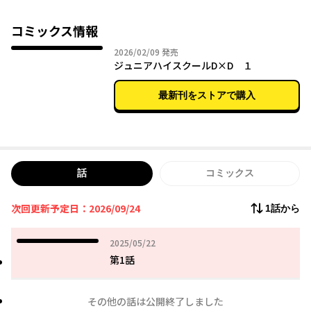
その元凶は、子供の頃から彼女が持つ刀「天聖」。
この刀は意思を持ち、敵の胸から力を奪う。そして……
コミックス情報
2026年02月09日
2026/02/09
発売
絶花の胸を育て、強さに変えるおっぱい好きな刀だった!?
ジュニアハイスクールD×D １
「天聖」が神器と呼ばれる武器だと知った絶花は謎を知るため、
最新刊をストアで購入
友達を作るために、駒王学園中等部の門を叩いた！
そして彼女は出逢う……紅髪の悪魔リアス・グレモリーに。
話
コミックス
次回更新予定日：2026/09/24
1話から
2025年05月22日
2025/05/22
第1話
その他の話は公開終了しました