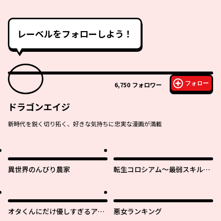
レーベルをフォローしよう！
フォロー
6,750
フォロワー
ドラゴンエイジ
新時代を鋭く切り拓く、好きな気持ちに忠実な漫画が満載
異世界のんびり農家
転生コロシアム～最弱スキルで
最強の女たちを攻略して奴隷ハ
ーレム作ります～
オタくんにだけ優しすぎるアヤ
悪女ランキング