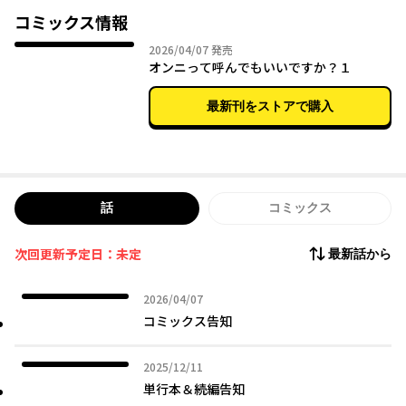
KPOPオタク×元・KPOPアイドルのラブストーリー！
コミックス情報
2026年04月07日
2026/04/07
発売
オンニって呼んでもいいですか？１
最新刊をストアで購入
話
コミックス
次回更新予定日：未定
最新話から
2026年04月07日
2026/04/07
コミックス告知
2025年12月11日
2025/12/11
単行本＆続編告知