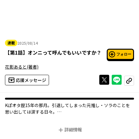
連載
2025/08/14
2025年08月14日
【
第1話
】
オンニって呼んでもいいですか？
フォロー
花影あると
(著者)
Xで投稿する
ライン
応援メッセージ
コピー
オリジナル
Kぽオタ歴15年の那月。引退してしまった元推し・ソラのことを
思い出しては涙する日々。
しかし、「一度きりの自分の人生 ただ推しの復帰を待っているだ
けなんですか？」という後輩の一言でマッチングアプリを入れる
詳細情報
ことに。
そこでマッチした相手は…ソラそっくりの女の子で!?