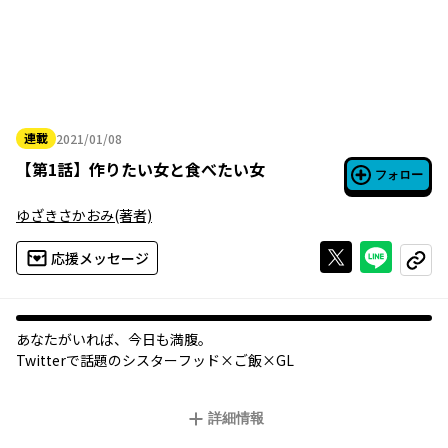
連載
2021/01/08
2021年01月08日
【
第1話
】
作りたい女と食べたい女
フォロー
ゆざきさかおみ
(著者)
Xで投稿する
ライン
応援メッセージ
コピー
あなたがいれば、今日も満腹。
Twitterで話題のシスターフッド×ご飯×GL
詳細情報