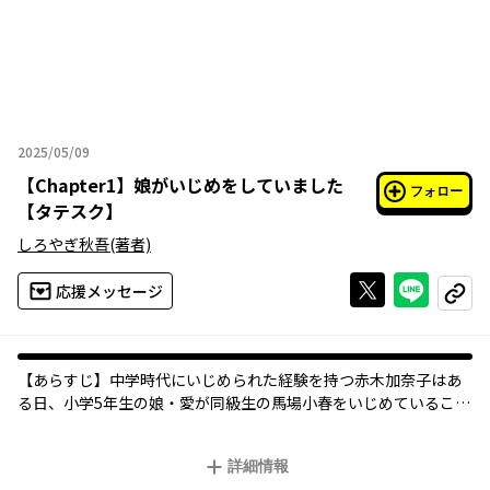
2025/05/09
2025年05月09日
【
Chapter1
】
娘がいじめをしていました
フォロー
【タテスク】
しろやぎ秋吾
(著者)
Xで投稿する
ライン
応援メッセージ
コピー
【あらすじ】中学時代にいじめられた経験を持つ赤木加奈子はあ
る日、小学5年生の娘・愛が同級生の馬場小春をいじめていること
を知り、家族で馬場家に謝罪に向かう。加奈子たちの謝罪はその
場では受け入れてもらえたものの、小春はその後、不登校になっ
詳細情報
てしまう。小春の母・千春は苦しむ娘を見て知り合いに相談する