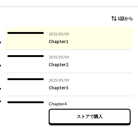
が、SNS上での匿名の告発をきっかけに、思いもよらない事態へ
と発展してしまうのだった──。我が子への不信感、夫との意見
の相違、SNSで巻き起こる炎上…様々な問題に翻弄される二つの
1話から
家族。自分の子供がいじめの当事者と知った時、「正しい対応」
とは果たして何なのか？いじめ問題を加害者家族、被害者家族双
方の視点から描く、意欲的セミフィクション。【「シリーズ 立
2025年05月09日
2025/05/09
ち行かないわたしたち」について】「シリーズ 立ち行かないわ
Chapter1
たしたち」は、ＫＡＤＯＫＡＷＡコミックエッセイ編集部によ
る、コミックエッセイとセミフィクションのシリーズです。本シ
2025年05月09日
2025/05/09
リーズでは、思いもよらない出来事を経験したり、困難に直面し
Chapter2
たりと、ままならない日々を生きる人物の姿を、他人事ではなく
「わたしたちの物語」として想像できるような作品を刊行しま
す。見知らぬ誰かの日常であると同時に、いつか自分にも起こる
2025年05月09日
2025/05/09
かもしれない日常の物語を、ぜひお楽しみください。
Chapter3
Chapter4
ストアで購入