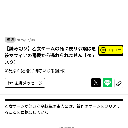
読切
2025/05/08
2025年05月08日
【
読み切り
】
乙女ゲ―ムの死に戻り令嬢は悪
フォロー
役マフィアの溺愛から逃れられません【タテ
スク】
彩見なん
(著者)
/
御守いちる
(原作)
Xで投稿する
ライン
応援メッセージ
コピー
乙女ゲームが好きな高校生の主人公は、新作のゲームをクリアす
ることを目標にしていた
。だが階段から足を滑らせて死亡してしまう。
次に目覚めた時、主人公はプレイしていた乙女ゲームの主人公の