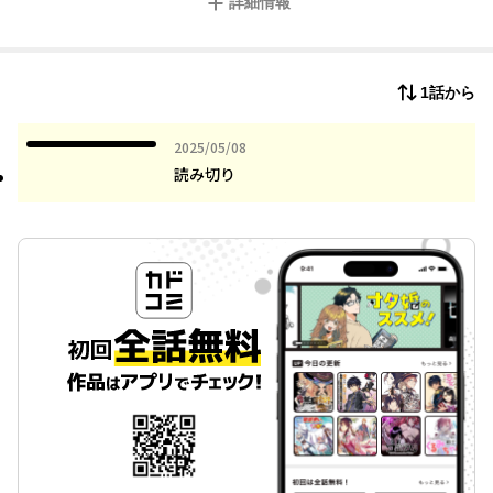
詳細情報
聖女の友人であるモブ令
嬢のマリーに転生していることに気づく。
ゲームで悪役のマフィア・シャオに交渉の人質として選ばれてし
まったマリーは、首に剣
1話から
を突き付けられ、そのまま死亡してしまう。
次にマリーが目覚めると、シャオに人質として選ばれた時に時間
が巻き戻っていることに
2025年05月08日
2025/05/08
気づいて――。
読み切り