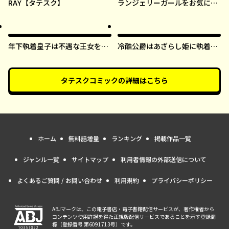
RAY【タテスク】
ランジェリーガールをお気に召
すまま【タテスク】
年下執着皇子は不遇な王女を愛
冷酷公爵はあざらし姫に執着中
しすぎてる【タテスク】
【タテスク】
タテスクコミック
の詳細はこちら
ホーム
無料話増量
ランキング
掲載作品一覧
ジャンル一覧
サイトマップ
利用者情報の外部送信について
よくあるご質問 / お問い合わせ
利用規約
プライバシーポリシー
ABJマークは、この電子書店・電子書籍配信サービスが、著作権者から
コンテンツ使用許諾を得た正規版配信サービスであることを示す登録商
標（登録番号 第6091713号）です。