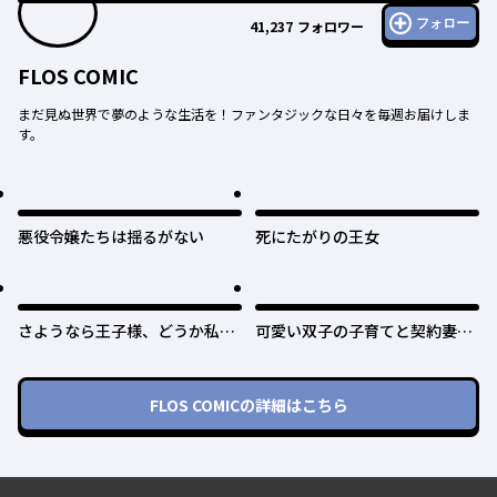
フォロー
41,237
フォロワー
FLOS COMIC
まだ見ぬ世界で夢のような生活を！ファンタジックな日々を毎週お届けしま
す。
悪役令嬢たちは揺るがない
死にたがりの王女
さようなら王子様、どうか私の
可愛い双子の子育てと契約妻は
ことは忘れてください
今日で終了予定です
FLOS COMIC
の詳細はこちら