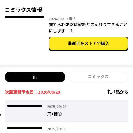
実は転生者であるアンネリーゼは、前世の知識を使って画期的な
コミックス情報
アイディアを生み出していく。
2026年04月17日
2026/04/17
発売
そして国内外へと広がっていくアンネリーゼの活躍に、彼女を逃
捨てられ才女は家族とのんびり生きること
がした祖国は過ちの大きさを知り──…？
にします １
才能あふれる転生令嬢の新天地セカンドライフ！
最新刊をストアで購入
話
コミックス
次回更新予定日：2026/08/28
1話から
2025年09月29日
2025/09/29
第1話①
2025年09月30日
2025/09/30