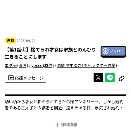
連載
2025/09/29
2025年09月29日
【
第1話①
】
捨てられ才女は家族とのんびり
フォロー
生きることにします
エグチ
(漫画)
/
yocco
(原作)
/
鳥飼やすゆき
(キャラクター原案)
Xで投稿する
ライン
応援メッセージ
コピー
幼い頃から才女と称えられてきた令嬢アンネリーゼ。しかし婚約
者である王太子との結婚を間近に控えたある日、浮気され婚約破
棄された挙句、追放を告げられてしまう。
娘への理不尽な対応に憤った両親は、「ならば！」と一家揃って
詳細情報
国を捨て隣国へ移住することに。