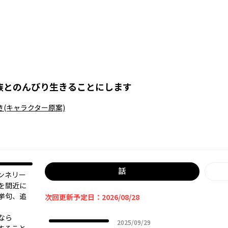
族とのんびり生きることにします
き
(キャラクター原案)
話
ンネリー
を間近に
挙句、追
次回更新予定日：2026/08/28
なら
2025年09月29日
2025/09/29