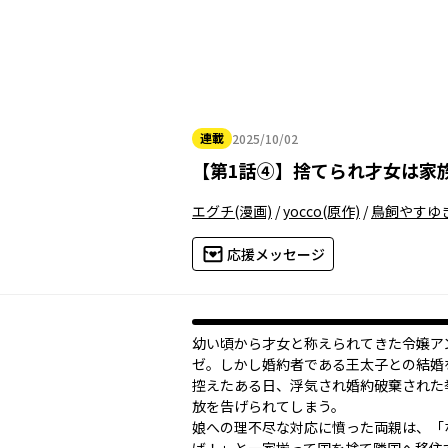
連載
2025/10/02
2025年10月02日
【
第1話④
】
捨てられ才女は家
エグチ
(漫画)
/
yocco
(原作)
/
鳥飼やすゆ
応援メッセージ
幼い頃から才女と称えられてきた令嬢ア
ゼ。しかし婚約者である王太子との結婚
控えたある日、浮気され婚約破棄された
放を告げられてしまう。
娘への理不尽な対応に憤った両親は、「