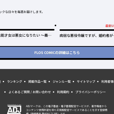
ックな日々を毎週お届けします。
最新U
最新UP!
無能才女は悪女になりたい ～義妹
病弱な悪役令嬢ですが、婚約者が
の身代わりで嫁いだ令嬢、公爵様の
保護すぎて逃げ出したい(私たち
溺愛に気づかない～
猿の仲でしたよね!?)
FLOS COMIC
の詳細はこちら
量
ランキング
掲載作品一覧
ジャンル一覧
サイトマップ
利用者情
よくあるご質問 / お問い合わせ
利用規約
プライバシーポリシー
ABJマークは、この電子書店・電子書籍配信サービスが、著作権者から
コンテンツ使用許諾を得た正規版配信サービスであることを示す登録商
標（登録番号 第6091713号）です。