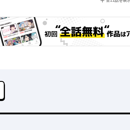
全
11
話を表