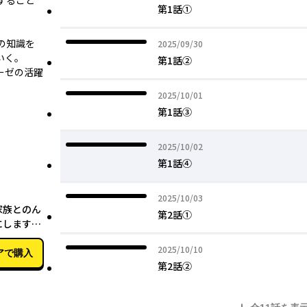
すること
第1話①
の知識を
2025年09月30日
2025/09/30
いく。
第1話②
ーゼの活躍
2025年10月01日
2025/10/01
第1話③
2025年10月02日
2025/10/02
第1話④
04月17日
2025年10月03日
2025/10/03
家族とのん
第2話①
にします
2025年10月10日
2025/10/10
アで購入
第2話②