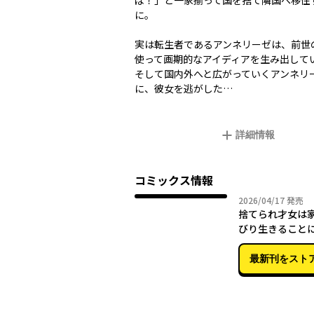
ば！」と一家揃って国を捨て隣国へ移住
に。
実は転生者であるアンネリーゼは、前世
使って画期的なアイディアを生み出して
そして国内外へと広がっていくアンネリ
に、彼女を逃がした…
詳細情報
コミックス情報
2026年
2026/04/17
発売
捨てられ才女は
びり生きること
１
最新刊をスト