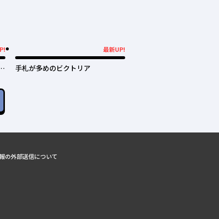
P!
最新UP!
最新UP!
過
手札が多めのビクトリア
犬
報の外部送信について