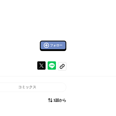
フォロー
Xで投稿する
ラインでシェアする
コピーする
コミックス
1話から