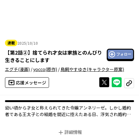
連載
2025/10/10
2025年10月10日
【
第2話②
】
捨てられ才女は家族とのんびり
フォロー
生きることにします
エグチ
(漫画)
/
yocco
(原作)
/
鳥飼やすゆき
(キャラクター原案)
Xで投稿する
ライン
応援メッセージ
コピー
幼い頃から才女と称えられてきた令嬢アンネリーゼ。しかし婚約
者である王太子との結婚を間近に控えたある日、浮気され婚約破
棄された挙句、追放を告げられてしまう。
娘への理不尽な対応に憤った両親は、「ならば！」と一家揃って
詳細情報
国を捨て隣国へ移住することに。