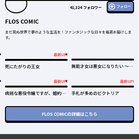
フォロー
41,324
フォロワー
FLOS COMIC
まだ見ぬ世界で夢のような生活を！ファンタジックな日々を毎週お届けしま
す。
最新UP!
最新UP!
無能才女は悪女になりたい ～義
死にたがりの王女
妹の身代わりで嫁いだ令嬢、公
爵様の溺愛に気づかない～
最新UP!
最新UP!
最新UP!
最新UP!
病弱な悪役令嬢ですが、婚約者
手札が多めのビクトリア
が過保護すぎて逃げ出したい(私
たち犬猿の仲でしたよね!?)
FLOS COMIC
の詳細はこちら