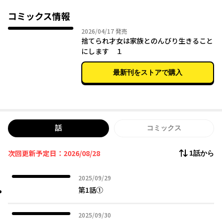
実は転生者であるアンネリーゼは、前世の知識を使って画期的な
コミックス情報
アイディアを生み出していく。
2026年04月17日
2026/04/17
発売
そして国内外へと広がっていくアンネリーゼの活躍に、彼女を逃
捨てられ才女は家族とのんびり生きること
がした祖国は過ちの大きさを知り──…？
にします １
才能あふれる転生令嬢の新天地セカンドライフ！
最新刊をストアで購入
話
コミックス
次回更新予定日：2026/08/28
1話から
2025年09月29日
2025/09/29
第1話①
2025年09月30日
2025/09/30