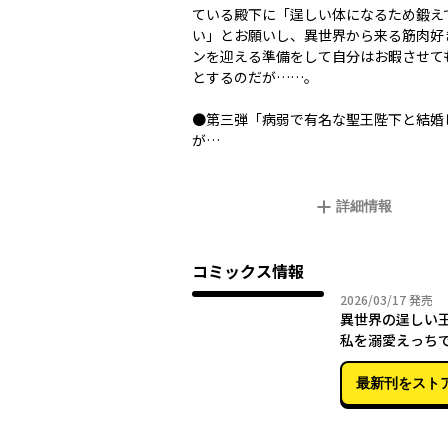
ている殿下に「逞しい体になるため鍛え
い」とお願いし、異世界から来る筋肉好
ンを迎える準備をして自分はお暇させて
とするのだが……。
●第三弾「病弱で有名な聖王陛下と結婚
が…
詳細情報
コミックス情報
2026年
2026/03/17
発売
異世界の逞しい
私を溺愛えっち
す。アンソロジ
最新刊をスト