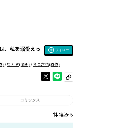
は、私を溺愛えっ
フォロー
作)
/
ワカヤ
(漫画)
/
冬見六花
(原作)
Xで投稿する
ラインでシェアする
コピーする
コミックス
1話から