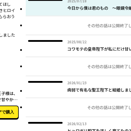
2025年07月18日
2025/07/18
てほし
今日から僕は君のもの 〜眼鏡令
きヒロイ
もらおう
その他の話は公開終了
しました
2025年08月22日
2025/08/22
コワモテの皇帝陛下が私にだけ
その他の話は公開終了
2026年01月23日
2026/01/23
03月17日
病弱で有名な聖王陛下と結婚しま
王子様は、
で甘やか
ー
その他の話は公開終了
アで購入
2026年02月13日
2026/02/13
ヒョロガリ殿下を逞しく育てたの