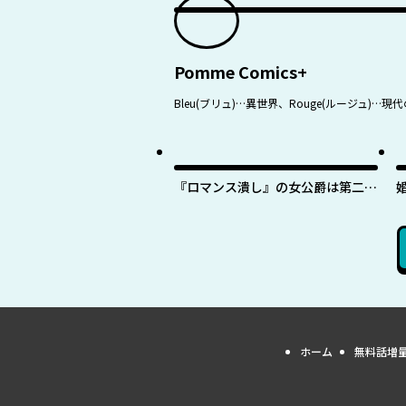
Pomme Comics+
Bleu(ブリュ)…異世界、Rouge(ルージ
『ロマンス潰し』の女公爵は第二王
子の執着愛に気付かない
ホーム
無料話増