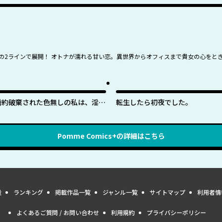
ュ)…現代の2ラインで展開！ オトナが濡れる甘い恋。異世界からオフィスまで貴女の心を
婚約破棄された色無しの私は、淫紋
転生したら初夜でした。
に呪われし英雄の色に染まる
Pomme Comics+
の詳細はこちら
量
ランキング
掲載作品一覧
ジャンル一覧
サイトマップ
利用者情
よくあるご質問 / お問い合わせ
利用規約
プライバシーポリシー