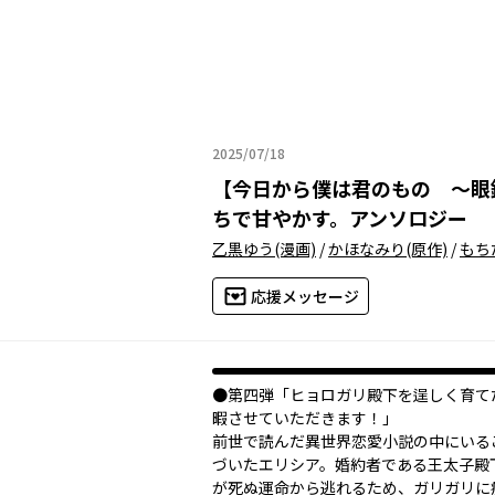
2025/07/18
2025年07月18日
【
今日から僕は君のもの 〜眼
ちで甘やかす。アンソロジー
乙黒ゆう
(漫画)
/
かほなみり
(原作)
/
もち
応援メッセージ
●第四弾「ヒョロガリ殿下を逞しく育て
暇させていただきます！」
前世で読んだ異世界恋愛小説の中にいる
づいたエリシア。婚約者である王太子殿
が死ぬ運命から逃れるため、ガリガリに