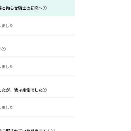
嬢と拗らせ騎士の初恋〜①
しました
甘い①
しました
したが、彼は絶倫でした①
しました
でお暇させていただきます！①