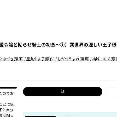
鏡令嬢と拗らせ騎士の初恋〜①
】
異世界の逞しい王子様
たゆづき
(漫画)
/
屋丸やす子
(原作)
/
しがつうまれ
(漫画)
/
結城ユキチ
(原
話
たのでお
ことに気
下と自分
痩せ細っ