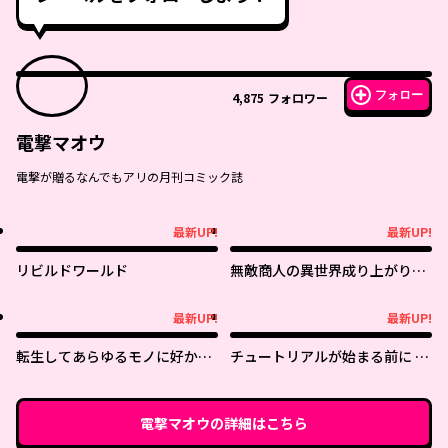
フォロー
4,875
フォロワー
電撃マオウ
電撃が贈るなんでもアリの月刊コミック誌
最新UP!
最新UP!
最新UP!
最新UP!
リビルドワールド
無敵商人の異世界成り上がり物
語 ～現代の製品を自在に取り寄
せるスキルがあるので異世界で
最新UP!
最新UP!
最新UP!
最新UP!
は楽勝です～
転生してあらゆるモノに好かれ
チュートリアルが始まる前に ボ
ながら異世界で好きな事をして
スキャラ達を破滅させない為に
生きて行く
俺ができる幾つかの事
電撃マオウ
の詳細はこちら