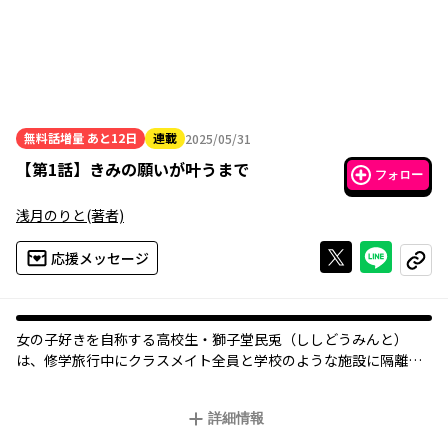
無料話増量
あと12日
連載
2025/05/31
2025年05月31日
【
第1話
】
きみの願いが叶うまで
フォロー
浅月のりと
(著者)
Xで投稿する
ライン
応援メッセージ
コピー
女の子好きを自称する高校生・獅子堂民兎（ししどうみんと）
は、修学旅行中にクラスメイト全員と学校のような施設に隔離さ
れてしまった。
そこは、謎の声の主により造られた「全員の願いが叶わないと出
詳細情報
られない閉鎖空間――」。
さらに民兎たちクラス全員の体に異変が!?