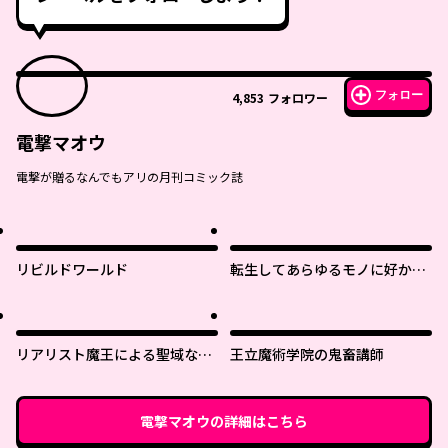
フォロー
4,853
フォロワー
電撃マオウ
電撃が贈るなんでもアリの月刊コミック誌
リビルドワールド
転生してあらゆるモノに好かれ
ながら異世界で好きな事をして
生きて行く
リアリスト魔王による聖域なき
王立魔術学院の鬼畜講師
異世界改革
電撃マオウ
の詳細はこちら