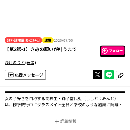
無料話増量
あと14日
連載
2025/07/05
2025年07月05日
【
第3話-1
】
きみの願いが叶うまで
フォロー
浅月のりと
(著者)
Xで投稿する
ライン
応援メッセージ
コピー
女の子好きを自称する高校生・獅子堂民兎（ししどうみんと）
は、修学旅行中にクラスメイト全員と学校のような施設に隔離さ
れてしまった。
そこは、謎の声の主により造られた「全員の願いが叶わないと出
詳細情報
られない閉鎖空間――」。
さらに民兎たちクラス全員の体に異変が!?