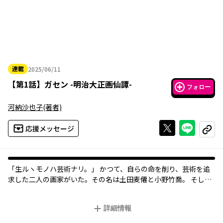
連載
2025/06/11
2025年06月11日
【
第1話
】
ガセン -明治大正画仙譚-
フォロー
河納沙也子
(著者)
Xで投稿する
ライン
応援メッセージ
コピー
「生ルヽモノハ芸術ナリ。」 かつて、自らの命を削り、芸術を追
求した二人の画家がいた。その名は土田麦僊と小野竹喬。 そし
て、彼らは日本画の世界に革命を引き起こす――！
詳細情報