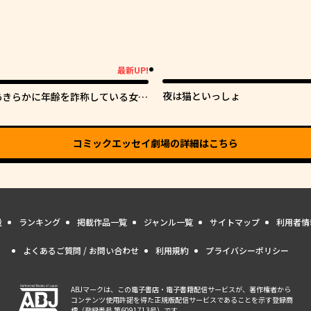
最新UP!
新UP!
夜は猫といっしょ
あきらかに年齢を詐称している女子
生VTuber
コミックエッセイ劇場
の詳細はこちら
量
ランキング
掲載作品一覧
ジャンル一覧
サイトマップ
利用者情
よくあるご質問 / お問い合わせ
利用規約
プライバシーポリシー
ABJマークは、この電子書店・電子書籍配信サービスが、著作権者から
コンテンツ使用許諾を得た正規版配信サービスであることを示す登録商
標（登録番号 第6091713号）です。