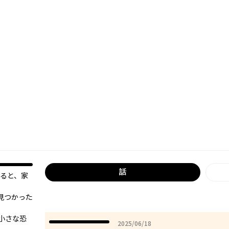
話
戻ると、家
見つかった
小さな恐
2025年06月18日
2025/06/18