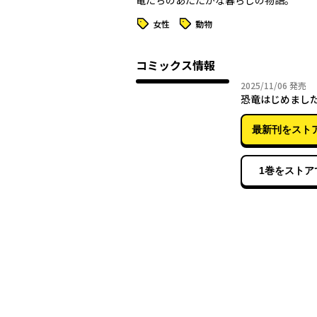
竜たちのあたたかな暮らしの物語。
タグ
タグ
女性
動物
コミックス情報
2025年
2025/11/06
発売
恐竜はじめまし
最新刊をスト
1巻をストア