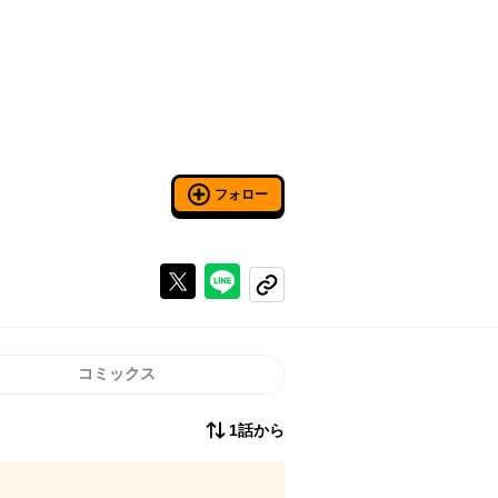
フォロー
Xで投稿する
ラインでシェアする
コピーする
コミックス
1話から