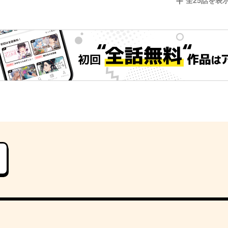
全
25
話を表