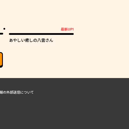
最新UP!
最新UP!
あやしい癒しの八雲さん
報の外部送信について