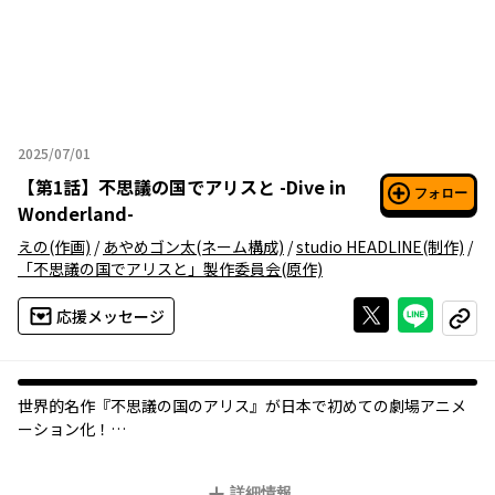
2025/07/01
2025年07月01日
【
第1話
】
不思議の国でアリスと -Dive in
フォロー
Wonderland-
えの
(作画)
/
あやめゴン太
(ネーム構成)
/
studio HEADLINE
(制作)
/
「不思議の国でアリスと」製作委員会
(原作)
Xで投稿する
ライン
応援メッセージ
コピー
世界的名作『不思議の国のアリス』が日本で初めての劇場アニメ
ーション化！
失敗しないように空気を読んでるはずなのに、
詳細情報