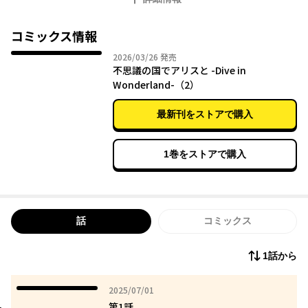
みんなと同じようにやってるのに、なんでうまくいかないんだろ
う――
コミックス情報
人生に迷っていた大学生の安曇野りせは、
2026年03月26日
2026/03/26
発売
ある日、亡き祖母が遺した招待状に導かれて、“不思議の国”へと
不思議の国でアリスと -Dive in
入り込んでしまう。
Wonderland-（2）
そこでアリスという少女と出会い、一緒に旅をすることに。
最新刊をストアで購入
白ウサギや青虫、ハートの女王にトランプ兵、マッドハッターと
三月ウサギ、
ハンプティダンプティ、双子のトゥイードルダムとトゥイードル
1巻をストアで購入
ディーにチェシャ猫に……
次々にりせの前に現れるへんてこりんな不思議の国の住人たち！
そして、巻き起こるハチャメチャな大騒動！？
アリスとめぐる、とびっきりおかしな冒険で、
話
コミックス
りせはどんな未来を選ぶのか――
1話から
2025年07月01日
2025/07/01
第1話