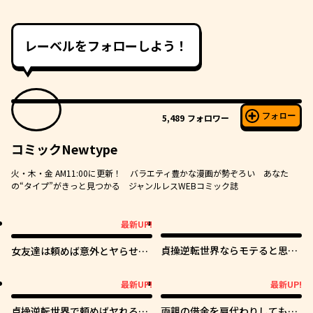
レーベルをフォローしよう！
フォロー
5,489
フォロワー
コミックNewtype
火・木・金 AM11:00に更新！ バラエティ豊かな漫画が勢ぞろい あなた
の“タイプ”がきっと見つかる ジャンルレスWEBコミック誌
最新UP!
最新UP!
貞操逆転世界ならモテると思っ
女友達は頼めば意外とヤらせて
ていたら
くれる
最新UP!
最新UP!
最新UP!
最新UP!
貞操逆転世界で頼めばヤれると
両親の借金を肩代わりしてもら