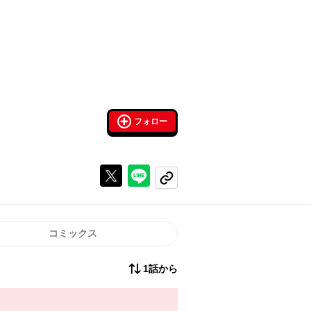
フォロー
Xで投稿する
ラインでシェアする
コピーする
コミックス
1話から