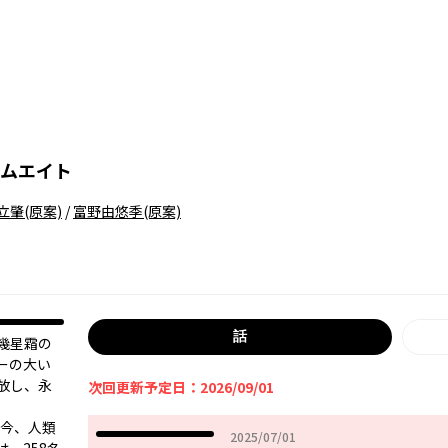
ムエイト
立肇
(原案)
/
富野由悠季
(原案)
話
幾星霜の
ーの大い
放し、永
次回更新予定日：2026/09/01
は今、人類
2025年07月01日
2025/07/01