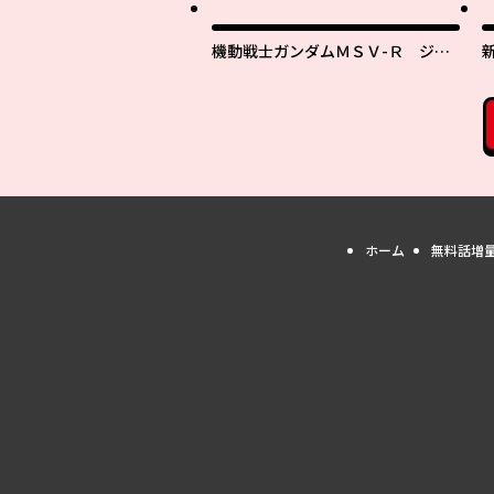
機動戦士ガンダムＭＳＶ-Ｒ ジョ
ニー・ライデンの帰還
H
ホーム
無料話増