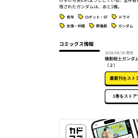
の手から失われようとしている。生存者は、
残されたガンダムは、あと1機。
タグ
タグ
タグ
青年
ロボット・SF
ドラマ
タグ
タグ
タグ
友情・仲間
群像劇
ガンダム
コミックス情報
2026年
2026/06/26
発売
機動戦士ガンダ
（２）
最新刊をスト
1巻をストア