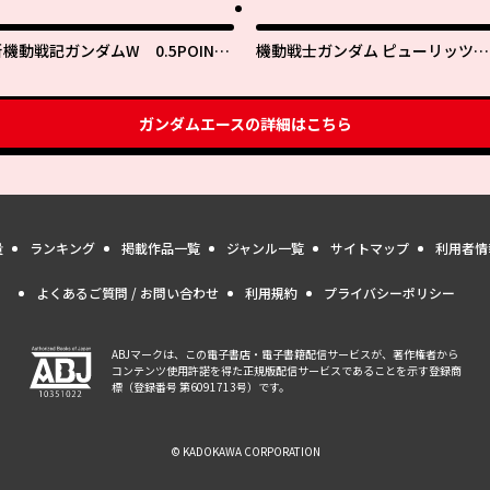
新機動戦記ガンダムW 0.5POINT
機動戦士ガンダム ピューリッツァ
ALF PREVENTER-7
ー ーアムロ・レイは極光の彼方へ
ー
ガンダムエース
の詳細はこちら
量
ランキング
掲載作品一覧
ジャンル一覧
サイトマップ
利用者情
よくあるご質問 / お問い合わせ
利用規約
プライバシーポリシー
ABJマークは、この電子書店・電子書籍配信サービスが、著作権者から
コンテンツ使用許諾を得た正規版配信サービスであることを示す登録商
標（登録番号 第6091713号）です。
© KADOKAWA CORPORATION