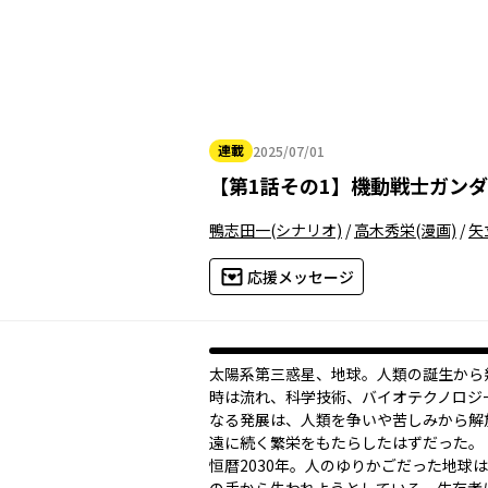
連載
2025/07/01
2025年07月01日
【
第1話その1
】
機動戦士ガンダ
鴨志田一
(シナリオ)
/
高木秀栄
(漫画)
/
矢
応援メッセージ
太陽系第三惑星、地球。人類の誕生から
時は流れ、科学技術、バイオテクノロジ
なる発展は、人類を争いや苦しみから解
遠に続く繁栄をもたらした――はずだった。
恒暦2030年。人のゆりかごだった地球