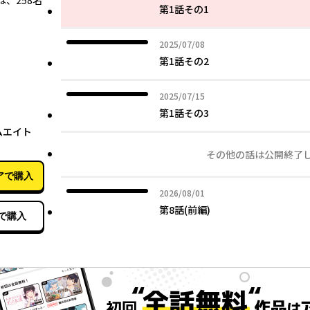
258名――
第1話その1
2025年07月08日
2025/07/08
第1話その2
2025年07月15日
2025/07/15
第1話その3
06月26日
ムエイト
その他の話は公開終了
アで購入
2026年08月01日
2026/08/01
第8話(前編)
で購入