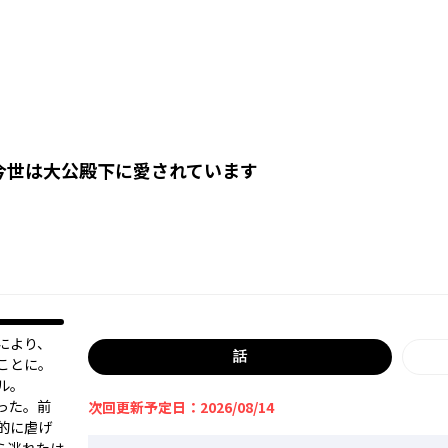
今世は大公殿下に愛されています
により、
話
ことに。
ル。
った。前
次回更新予定日：2026/08/14
的に虐げ