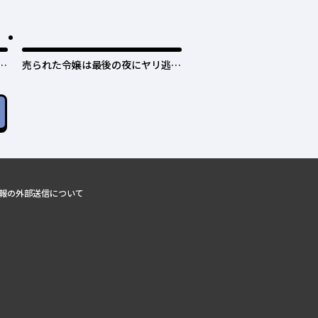
日
売られた令嬢は最後の夜にヤリ逃げ
しました〜平和に子育てしている
と、迎えに来たのは激重王子様でし
た〜
報の外部送信について