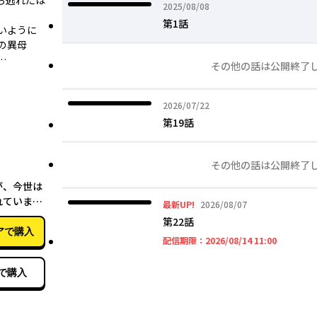
ら逃れたは
2025年08月08日
2025/08/08
第1話
いように
の異母
…
その他の話は公開終了
2026年07月22日
2026/07/22
第19話
その他の話は公開終了
07月17日
が、今世は
れています
2026年08月07日
最新UP!
2026/08/07
第22話
アで購入
2026年08
配信期限：
2026/08/14 11:00
で購入