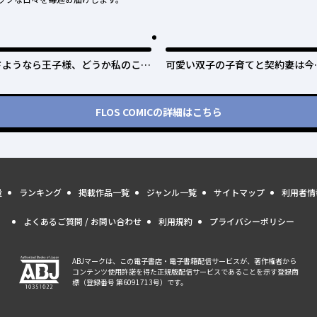
さようなら王子様、どうか私のこと
可愛い双子の子育てと契約妻は今
は忘れてください
で終了予定です
FLOS COMIC
の詳細はこちら
量
ランキング
掲載作品一覧
ジャンル一覧
サイトマップ
利用者情
よくあるご質問 / お問い合わせ
利用規約
プライバシーポリシー
ABJマークは、この電子書店・電子書籍配信サービスが、著作権者から
コンテンツ使用許諾を得た正規版配信サービスであることを示す登録商
標（登録番号 第6091713号）です。