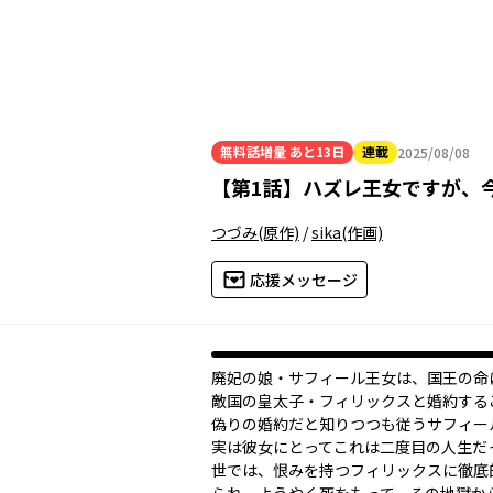
無料話増量
あと13日
連載
2025/08/08
2025年08月08日
【
第1話
】
ハズレ王女ですが、
つづみ
(原作)
/
sika
(作画)
応援メッセージ
廃妃の娘・サフィール王女は、国王の命
敵国の皇太子・フィリックスと婚約する
偽りの婚約だと知りつつも従うサフィー
実は彼女にとってこれは二度目の人生だ
世では、恨みを持つフィリックスに徹底