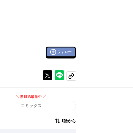
フォロー
Xで投稿する
ラインでシェアする
コピーする
＼ 無料話増量中 ／
無料話増量中
コミックス
1話から