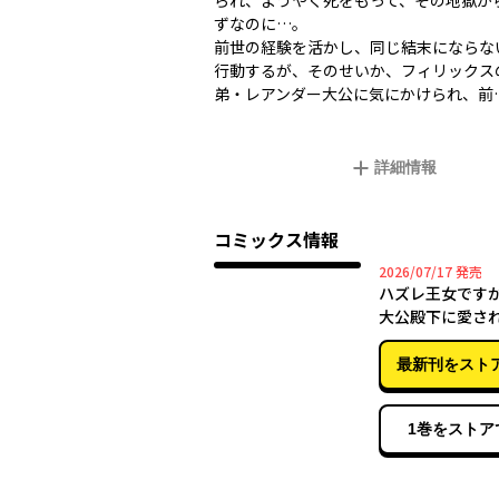
られ、ようやく死をもって、その地獄か
ずなのに…。
前世の経験を活かし、同じ結末にならな
行動するが、そのせいか、フィリックス
弟・レアンダー大公に気にかけられ、前
詳細情報
コミックス情報
2026年
2026/07/17
発売
ハズレ王女です
大公殿下に愛さ
4
最新刊をスト
1巻をストア