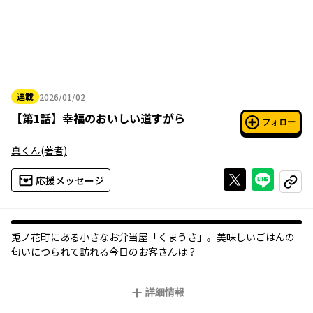
連載
2026/01/02
2026年01月02日
【
第1話
】
幸福のおいしい道すがら
フォロー
真くん
(著者)
Xで投稿する
ライン
応援メッセージ
コピー
オリジナル
兎ノ花町にある小さなお弁当屋「くまうさ」。美味しいごはんの
匂いにつられて訪れる今日のお客さんは――？
詳細情報