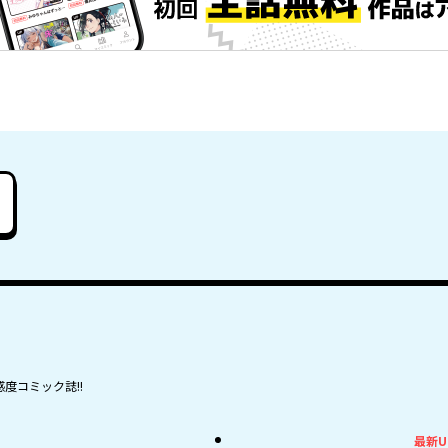
度コミック誌!!
最新U
最新UP!