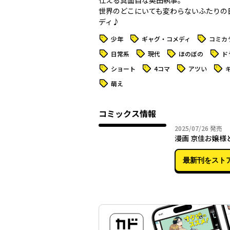
仕える真面目な奥田執事。
世界のどこにいても変わらないふたりの
ディ♪
タグ
タグ
タグ
少年
ギャグ・コメディ
コミカ
タグ
タグ
タグ
タグ
日常系
現代
ほのぼの
ド
タグ
タグ
タグ
タグ
ショート
4コマ
アツい
タグ
萌え
コミックス情報
2025年
2025/07/26
発売
漫画 京佳お嬢様
最新刊をスト