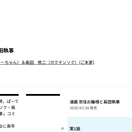
田執事
ぃーちゃん）＆奥田 修二（ガクテンソク）
(ご本家)
発、ぱーて
漫画 京佳お嬢様と奥田執事
ソク・奥
2025年07月26日
2025/07/26
発売
事」コミ
女に長年
第1話