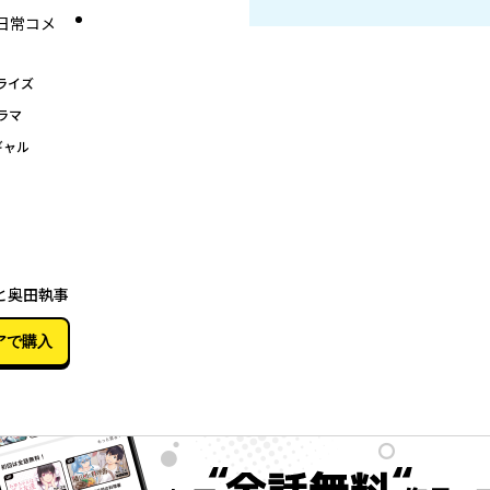
日常コメ
ライズ
ラマ
ギャル
07月26日
と奥田執事
アで購入