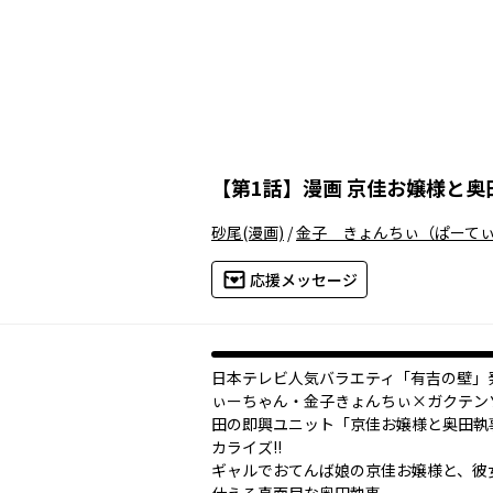
【
第1話
】
漫画 京佳お嬢様と奥
砂尾
(漫画)
/
金子 きょんちぃ（ぱーて
応援メッセージ
日本テレビ人気バラエティ「有吉の壁」
ぃーちゃん・金子きょんちぃ×ガクテン
田の即興ユニット「京佳お嬢様と奥田執
カライズ!!
ギャルでおてんば娘の京佳お嬢様と、彼