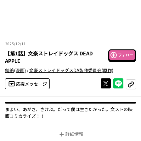
2025/12/11
2025年12月11日
【
第1話
】
文豪ストレイドッグス DEAD
フォロー
APPLE
銃爺
(漫画)
/
文豪ストレイドッグスDA製作委員会
(原作)
Xで投稿する
ライン
応援メッセージ
コピー
まよい、あがき、さけぶ。だって僕は生きたかった――。文ストの映
画コミカライズ！！
詳細情報