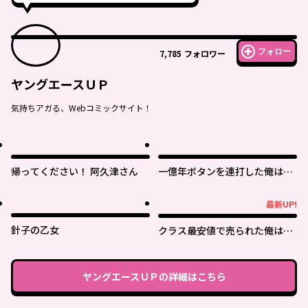
フォロー
7,785
フォロワー
ヤングエースＵＰ
気持ちアガる、Webコミックサイト！
帰ってください！ 阿久津さん
一億年ボタンを連打した俺は、
気付いたら最強になっていた ～
落第剣士の学院無双～
最新UP!
最新UP!
針子の乙女
クラス最安値で売られた俺は、
実は最強パラメーター
ヤングエースＵＰ
の詳細はこちら