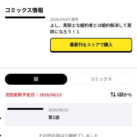
で薬師になろう」と決意！ 幸い薬師の才能があったリリアーナ
はとんとん拍子で美女・メリルに雇って貰える事になり、あとは
コミックス情報
ギルバートから切り出されるはずの婚約解消を、笑って受け容れ
2026年04月03日
2026/04/03
発売
るのみ！ ……ところが、『最後のお願い』の後、姿を消したリ
よし、黒騎士な婚約者とは婚約解消して薬
リアーナをギルバートは全力で追いかけてきて……!? 気持ちはす
師になろう！１
れ違っていたのに、溺愛されている!? どこへ行こうと追ってくる
黒騎士様から、絶対に逃げられない異世界爆走ラブストーリー！
最新刊をストアで購入
話
コミックス
次回更新予定日：2026/08/13
1話から
2025年08月21日
2025/08/21
第1話
その他の話は公開終了しました