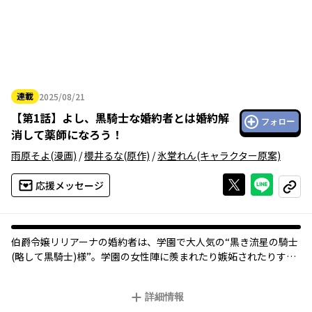
連載
2025/08/21
2025年08月21日
【
第1話
】
よし、黒騎士な婚約者とは婚約解
フォロー
消して薬師になろう！
雨原そよ
(漫画)
/
櫻井るな
(原作)
/
氷堂れん
(キャラクター原案)
Xで投稿する
ライン
応援メッセージ
コピー
伯爵令嬢リリアーナの婚約者は、学園で大人気の“黒き流星の騎士
(略して黒騎士)様”。学園の女性陣に羨まれたり嫉妬されたりする
けれど、麗しい騎士ギルバートはリリアーナに何の関心もない様
子……。このままでは婚約解消待ったなしと思い詰めたリリアー
詳細情報
ナは「よし、こうなったら学院卒業後には家出をして、魔法薬局