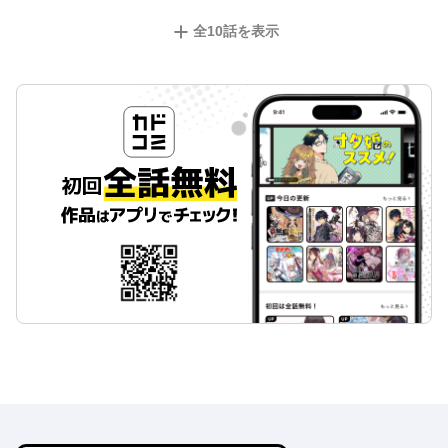
全
10
話を表示