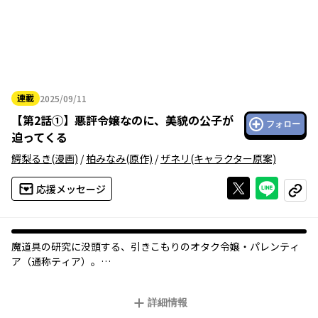
連載
2025/09/11
2025年09月11日
【
第2話①
】
悪評令嬢なのに、美貌の公子が
フォロー
迫ってくる
鰐梨るき
(漫画)
/
柏みなみ
(原作)
/
ザネリ
(キャラクター原案)
Xで投稿する
ライン
応援メッセージ
コピー
魔道具の研究に没頭する、引きこもりのオタク令嬢・パレンティ
ア（通称ティア）。
社交界を遠ざけるため、自らワガママ傲慢令嬢の悪評を流してい
たのに、ひょんなことから美しい公子・ラウルに見初められてし
詳細情報
まった…！