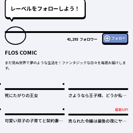
レーベルをフォローしよう！
フォロー
41,293
フォロワー
FLOS COMIC
まだ見ぬ世界で夢のような生活を！ファンタジックな日々を毎週お届けしま
す。
死にたがりの王女
さようなら王子様、どうか私の
ことは忘れてください
最新UP!
最新UP!
可愛い双子の子育てと契約妻は
売られた令嬢は最後の夜にヤリ
今日で終了予定です
逃げしました〜平和に子育てし
ていると、迎えに来たのは激重