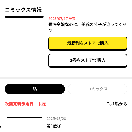
彼の溺愛と求婚に戸惑うティアは、実際に噂通りの悪女を演じる
ことを決心し、「彼に嫌われよう」と奮闘とするが――！？
コミックス情報
2026年07月17日
2026/07/17
発売
空回りの「悪評」令嬢と、策士な完璧公子の甘すぎる攻防戦♡
悪評令嬢なのに、美貌の公子が迫ってくる
大本命のラブコメ・ファンタジー！
２
最新刊をストアで購入
1巻をストアで購入
話
コミックス
次回更新予定日：未定
1話から
2025年08月28日
2025/08/28
第1話①