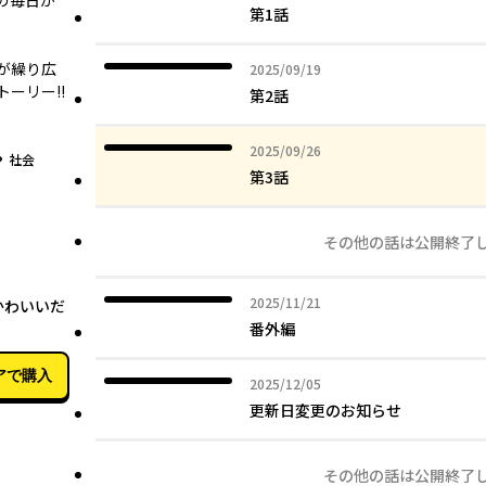
の毎日が
第1話
が繰り広
2025年09月19日
2025/09/19
ーリー!!
第2話
2025年09月26日
2025/09/26
グ
社会
第3話
その他の話は公開終了
02月06日
2025年11月21日
2025/11/21
かわいいだ
番外編
アで購入
2025年12月05日
2025/12/05
更新日変更のお知らせ
その他の話は公開終了