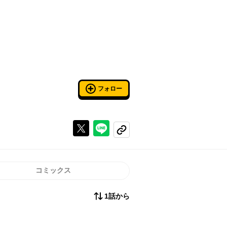
フォロー
Xで投稿する
ラインでシェアする
コピーする
コミックス
1話から