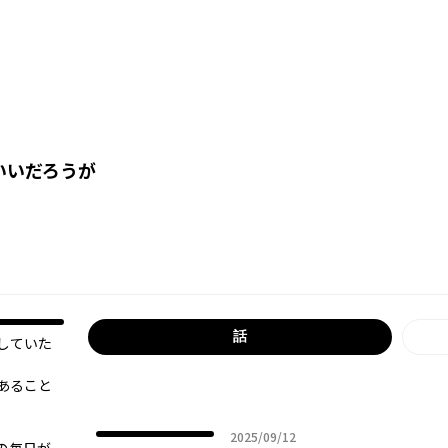
いいだろうが
オリジナル
話
していた
あること
2025年09月12日
2025/09/12