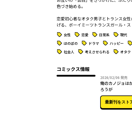
お互いの「告白」をきっかけに、ふたり
色づき始める。
恋愛初心者なオタク男子とトランス女性
げる、ボーイミーツトランスガール・スト
タグ
タグ
タグ
タグ
女性
恋愛
日常系
現代
タグ
タグ
タグ
タ
ほのぼの
ドラマ
ハッピー
タグ
タグ
タグ
社会人
考えさせられる
オタク
コミックス情報
2026年
2026/02/06
発売
俺のカノジョは
ろうが
最新刊をスト