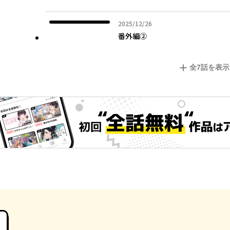
2025年12月26日
2025/12/26
番外編②
全
7
話を表示