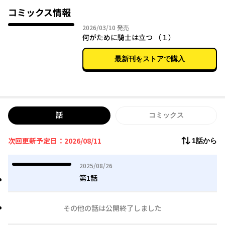
名前不明、仮面により顔も不明、謎だらけの男が少年の前に現れ
コミックス情報
る。
2026年03月10日
2026/03/10
発売
その者の腰には『騎士』が振るう特別な剣が提げられていた――
何がために騎士は立つ （１）
最新刊をストアで購入
話
コミックス
次回更新予定日：2026/08/11
1話から
2025年08月26日
2025/08/26
第1話
その他の話は公開終了しました