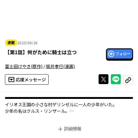
連載
2025/08/26
2025年08月26日
【
第1話
】
何がために騎士は立つ
フォロー
富士田けやき
(原作)
/
坂井孝行
(漫画)
Xで投稿する
ライン
応援メッセージ
コピー
イリオス王国の小さな村ゲリンゼルに一人の少年がいた。
少年の名はクルス・リンザール。
貧農の次男坊に生まれ、継ぐものもなく、何もない自分がコンプ
レックスだった。
詳細情報
漠然とした何かに苛まれながら過ごしていると、何もない村に突
然ふらりと一人の男が現れた。