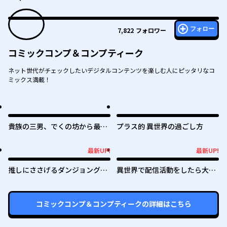
フォロー
7,822
フォロワー
コミックコンプ＆コンプティーク
ネット世代がチェックしたいデジタルコンテンツを楽しむ人にピッタリなコ
ミックス満載！
貴族の三男、でくの坊から最強
プラス的 異世界の過ごし方
魔術士へ。パラメーターを調節
して、すべての魔術を魔改
最新UP!
最新UP!
最新UP!
最新UP!
造！ ～気ままに遊んでいるだ
けなのに、何故か評価が上がっ
推しにささげるダンジョングル
異世界で配信活動をしたら大量
ていく件について～
メ ～最強探索者VTuberになる
のヤンデレ信者を生み出してし
～
まった件
コミックコンプ＆コンプティーク
の詳細はこちら