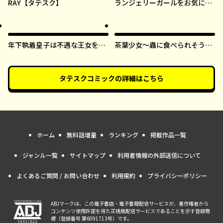
RAY【タテスク】
ランジェリーガールをお気に召
すまま【タテスク】
年下執着皇子は不遇な王女を愛
茶葉少女～蟲に食べられそうに
しすぎてる【タテスク】
なったら、私の能力が覚醒しま
した！～【タテスク】
タテスクコミック
の詳細はこちら
ホーム
無料話増量
ランキング
掲載作品一覧
ジャンル一覧
サイトマップ
利用者情報の外部送信について
よくあるご質問 / お問い合わせ
利用規約
プライバシーポリシー
ABJマークは、この電子書店・電子書籍配信サービスが、著作権者から
コンテンツ使用許諾を得た正規版配信サービスであることを示す登録商
標（登録番号 第6091713号）です。