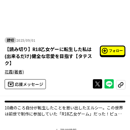
読切
2025/09/01
2025年09月01日
【
読み切り
】
R18乙女ゲーに転生した私は
フォロー
(出来るだけ)健全な恋愛を目指す【タテス
ク】
花霞
(著者)
Xで投稿する
ライン
応援メッセージ
コピー
10歳のころ自分が転生したことを思い出したエルシー。この世界
は前世で制作に参加していた「R18乙女ゲーム」だった！ピュア
な恋愛を夢見るエルシーはエロ展開を回避するため鍛練するが、
思いもしなかったルートにーー⁉