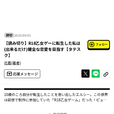
読切
2025/09/01
2025年09月01日
【
読み切り
】
R18乙女ゲーに転生した私は
フォロー
(出来るだけ)健全な恋愛を目指す【タテス
ク】
花霞
(著者)
Xで投稿する
ライン
応援メッセージ
コピー
10歳のころ自分が転生したことを思い出したエルシー。この世界
は前世で制作に参加していた「R18乙女ゲーム」だった！ピュア
な恋愛を夢見るエルシーはエロ展開を回避するため鍛練するが、
思いもしなかったルートにーー⁉