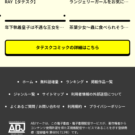
RAY【タテスク】
ランジェリーガールをお気に召
すまま【タテスク】
年下執着皇子は不遇な王女を愛
茶葉少女～蟲に食べられそうに
しすぎてる【タテスク】
なったら、私の能力が覚醒しま
した！～【タテスク】
タテスクコミック
の詳細はこちら
ホーム
無料話増量
ランキング
掲載作品一覧
ジャンル一覧
サイトマップ
利用者情報の外部送信について
よくあるご質問 / お問い合わせ
利用規約
プライバシーポリシー
ABJマークは、この電子書店・電子書籍配信サービスが、著作権者から
コンテンツ使用許諾を得た正規版配信サービスであることを示す登録商
標（登録番号 第6091713号）です。