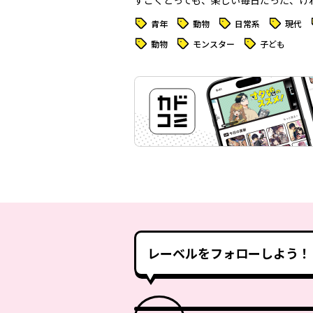
すごくとっても、楽しい毎日だった、け
タグ
タグ
タグ
タグ
青年
動物
日常系
現代
タグ
タグ
タグ
動物
モンスター
子ども
レーベルをフォローしよう！