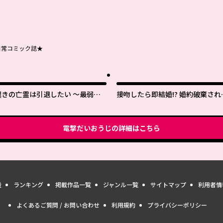
日常コミック誌★
嘆きの亡霊は引退したい ～最弱ハ
接吻したら即結婚!? 婚約破棄され
ンターによる最強パーティ育成術～
薬師令嬢が助けたのは隣国の皇帝
した
電撃だいおうじ
の詳細はこちら
量
ランキング
掲載作品一覧
ジャンル一覧
サイトマップ
利用者情
よくあるご質問 / お問い合わせ
利用規約
プライバシーポリシー