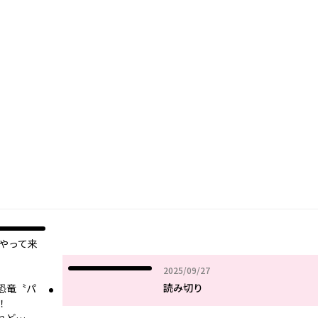
やって来
2025年09月27日
2025/09/27
読み切り
恐竜〝パ
！