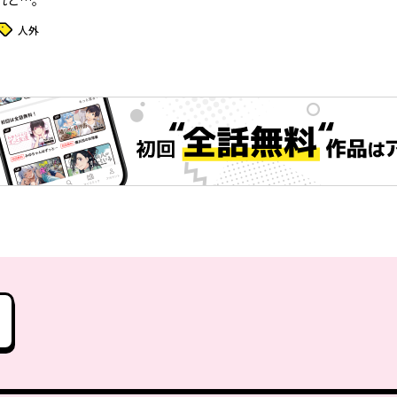
れど…。
タグ
人外