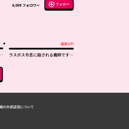
フォロー
6,009
フォロワー
最新UP!
最新UP!
た
ラスボス令息に殺される義姉です
で
が、彼を好きになってしまいまし
た。
報の外部送信について