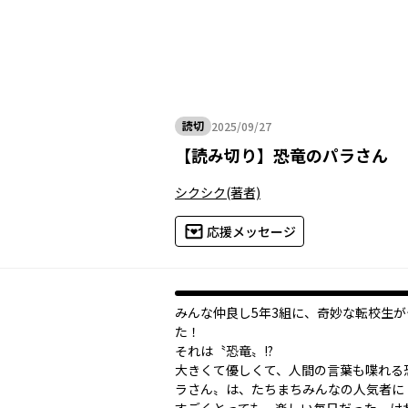
読切
2025/09/27
2025年09月27日
【
読み切り
】
恐竜のパラさん
シクシク
(著者)
応援メッセージ
みんな仲良し5年3組に、奇妙な転校生が
た！
それは――〝恐竜〟!?
大きくて優しくて、人間の言葉も喋れる
ラさん〟は、たちまちみんなの人気者に