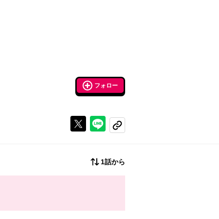
フォロー
Xで投稿する
ラインでシェアする
コピーする
1話から