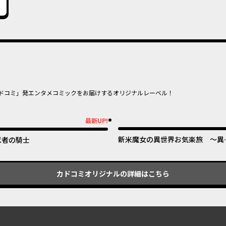
ドコミ」発エンタメコミックをお届けするオリジナルレーベル！
オリジナ
オリジナル
最新UP!
新UP!
新米魔女の異世界お気楽旅 ～異
忍者の騎士
界に落ちた元アラフォー社畜は魔
の弟子を名乗り第二の人生を謳歌
る～
カドコミオリジナル
の詳細はこちら