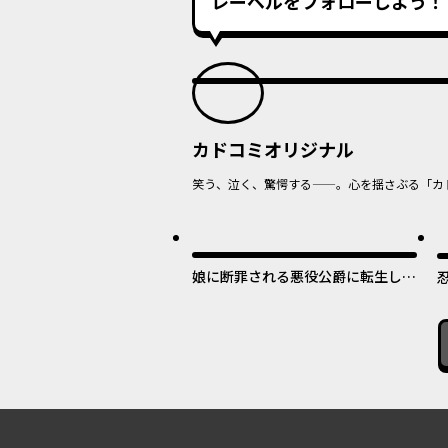
レーベルをフォローしよう！
カドコミオリジナル
笑う、泣く、驚愕する——。心を揺さぶる「カ
オリジナル
最
娘に断罪される悪役公爵に転生して
ました ～悪役ムーブをやめたのに
なぜか娘が『氷の令嬢』化する件～