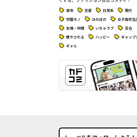
くする、ファッション百合コメディ！
タグ
タグ
タグ
タグ
青年
恋愛
日常系
現代
タグ
タグ
タグ
学園モノ
ほのぼの
女子高校生(J
タグ
タグ
タグ
友情・仲間
いちゃラブ
百合
タグ
タグ
タグ
癒やされる
ハッピー
ギャップ
タグ
ギャル