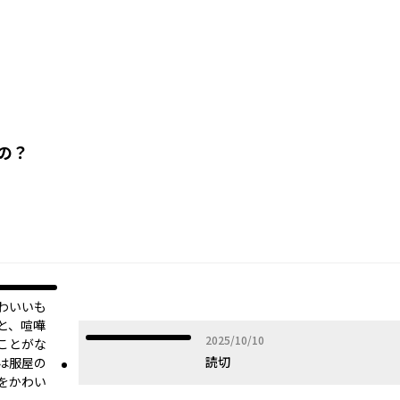
の？
オリジナル
わいいも
と、喧嘩
2025年10月10日
2025/10/10
ことがな
読切
は服屋の
をかわい