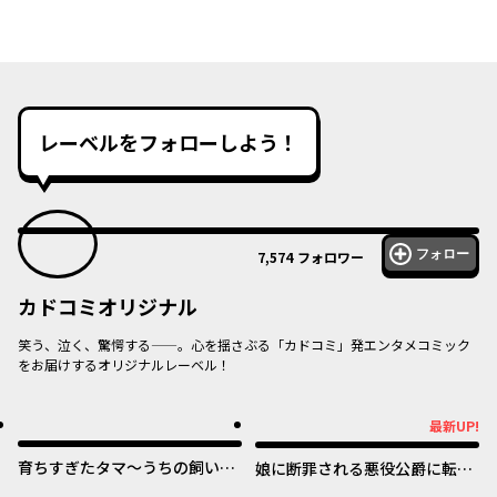
レーベルをフォローしよう！
フォロー
7,574
フォロワー
カドコミオリジナル
笑う、泣く、驚愕する——。心を揺さぶる「カドコミ」発エンタメコミック
をお届けするオリジナルレーベル！
オリジナル
オリジナル
最新UP!
最新UP!
育ちすぎたタマ～うちの飼い猫
娘に断罪される悪役公爵に転生
が世界最強になりました！？～
してました ～悪役ムーブをや