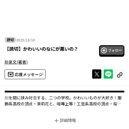
読切
2025/10/10
2025年10月10日
【
読切
】
かわいいのなにが悪いの？
フォロー
砂泉文
(著者)
Xで投稿する
ライン
応援メッセージ
コピー
オリジナル
川を間に挟み対立する、二つの学校。かわいいものが大好き！服
飾系高校の頂点・茉莉花と、喧嘩上等！工芸系高校の頂点・桜
牙。関わることがなかったはずの二人だが、ある日、茉莉花は服
屋の前で桜牙を見かけ……ヤンキーデカ女子をかわいくする、フ
詳細情報
ァッション百合コメディ！