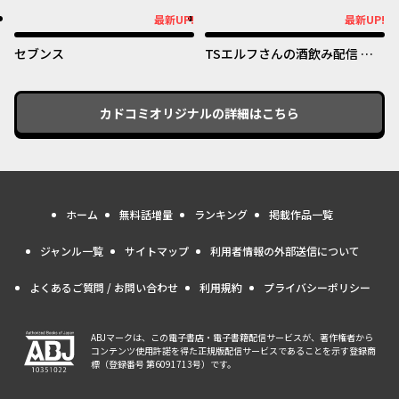
めたのになぜか娘が『氷の令
オリジナル
オリジナル
最新UP!
最新UP!
最新UP!
最新UP!
嬢』化する件～
セブンス
TSエルフさんの酒飲み配信 ～
たくさん飲むからってドワーフ
じゃないからな!?～
カドコミオリジナル
の詳細はこちら
ホーム
無料話増量
ランキング
掲載作品一覧
ジャンル一覧
サイトマップ
利用者情報の外部送信について
よくあるご質問 / お問い合わせ
利用規約
プライバシーポリシー
ABJマークは、この電子書店・電子書籍配信サービスが、著作権者から
コンテンツ使用許諾を得た正規版配信サービスであることを示す登録商
標（登録番号 第6091713号）です。