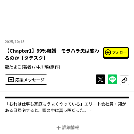
2025/10/13
2025年10月13日
【
Chapter1
】
99%離婚 モラハラ夫は変わ
フォロー
るのか【タテスク】
龍たまこ
(著者)
/
中川瑛
(原作)
Xで投稿する
ライン
応援メッセージ
コピー
「おれは仕事も家庭もうまくやっている」エリート会社員・翔が
ある日帰宅すると、家の中は真っ暗だった。
「どういうことだ？」この時すでに、【99％離婚】という状況に
なっていたことに、彼は全く気付いていなかった。
詳細情報