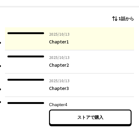
一方、「お前ってホント無能だよね。よかったね 専業主婦にな
れて」「ベッドで癒してくれない？ じゃあもう風俗に行けって
ことだな」
1話から
「なにその服？ もう少し体型戻さないと似合わなくない？(笑)」
…夫の機嫌を絶えず伺い、
傷ついてばかりできた妻・彩。自分がモラハラ被害者と気づいた
2025年10月13日
2025/10/13
彼女は、娘を連れて家を出ていた―。
Chapter1
「モラハラ夫は変わらない」世間ではそう言われています。これ
2025年10月13日
2025/10/13
は、変わりたいと必死でもがく、一組の夫婦の物語です。
Chapter2
2025年10月13日
2025/10/13
Chapter3
Chapter4
ストアで購入