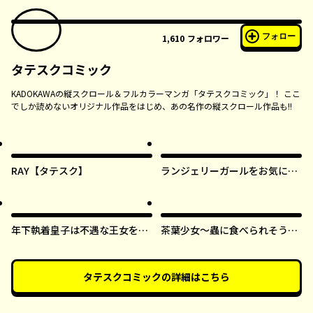
フォロー
1,610
フォロワー
タテスクコミック
KADOKAWAの縦スクロール＆フルカラーマンガ「タテスクコミック」！ ここ
でしか読めないオリジナル作品をはじめ、あの名作の縦スクロール作品も!!
RAY【タテスク】
ランジェリーガールをお気に召
すまま【タテスク】
年下執着皇子は不遇な王女を愛
茶葉少女～蟲に食べられそうに
しすぎてる【タテスク】
なったら、私の能力が覚醒しま
した！～【タテスク】
タテスクコミック
の詳細はこちら