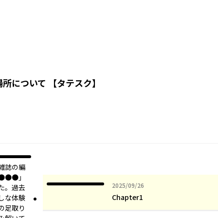
所について 【タテスク】
雑誌の編
●●●」
2025年09月26日
2025/09/26
た。過去
Chapter1
しな体験
彼の足取り