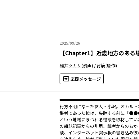
2025/09/26
2025年09月26日
【
Chapter1
】
近畿地方のある場
碓井ツカサ
(漫画)
/
背筋
(原作)
応援メッセージ
行方不明になった友人・小沢。オカルト
集者であった彼は、失踪する前に「●●
という地域にまつわる怪談を取材してい
の雑誌記事からの引用、読者からのおか
談、インターネット掲示板の書き込み――