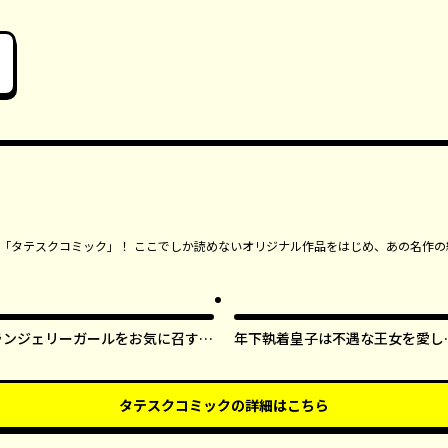
ンガ「タテスクコミック」！ ここでしか読めないオリジナル作品をはじめ、あの名作の
ランジェリーガールをお気に召すま
年下執着皇子は不遇な王女を愛し
ま【タテスク】
ぎてる【タテスク】
タテスクコミック
の詳細はこちら