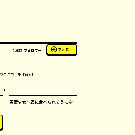
フォロー
1,612
フォロワー
縦スクロール作品も!!
す
茶葉少女～蟲に食べられそうになっ
たら、私の能力が覚醒しました！～
【タテスク】