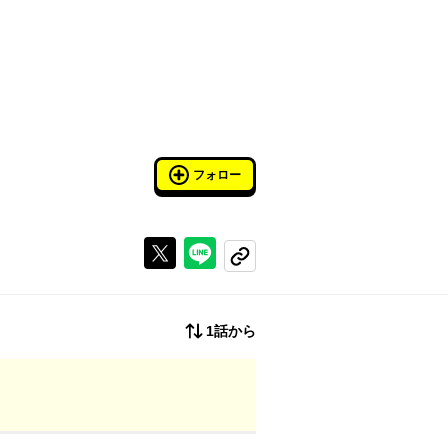
フォロー
Xで投稿する
ラインでシェアする
コピーする
1話から