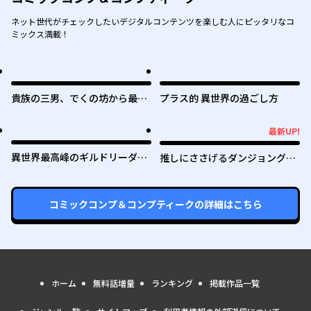
ネット世代がチェックしたいデジタルコンテンツを楽しむ人にピッタリなコ
ミックス満載！
貴族の三男、でくの坊から最強
プラス的 異世界の過ごし方
魔術士へ。パラメーターを調節
して、すべての魔術を魔改
最新UP!
最新UP!
造！ ～気ままに遊んでいるだ
けなのに、何故か評価が上がっ
異世界最高峰のギルドリーダー
推しにささげるダンジョングル
ていく件について～
～ギルド最弱の僕だけど、ギル
メ ～最強探索者VTuberになる
メン全員の愛が重くてギルドを
～
やめられません～
コミックコンプ＆コンプティーク
の詳細はこちら
ホーム
無料話増量
ランキング
掲載作品一覧