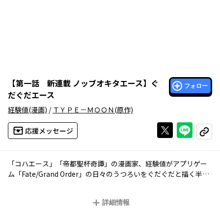
【
第一話 新連載 ノッブオキタエース
】
ぐ
フォロー
だぐだエース
経験値
(漫画)
/
ＴＹＰＥ－ＭＯＯＮ
(原作)
Xで投稿する
ライン
応援メッセージ
コピー
「コハエース」「帝都聖杯奇譚」の漫画家、経験値がアプリゲー
ム「Fate/Grand Order」の日々のうつろいをぐだぐだと描く半実
録漫画の決定版。武内崇デザイン新サーヴァントも登場！
詳細情報