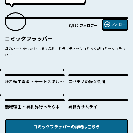
フォロー
3,910
フォロワー
コミックフラッパー
君のハートをつかむ、揺さぶる、ドラマティックコミック誌コミックフラッ
パー
隠れ転生勇者 ～チートスキルと
ニセモノの錬金術師
勇者ジョブを隠して第二の人生
を楽しんでやる！～
無職転生 ～異世界行ったら本気
異世界サムライ
だす～
コミックフラッパー
の詳細はこちら