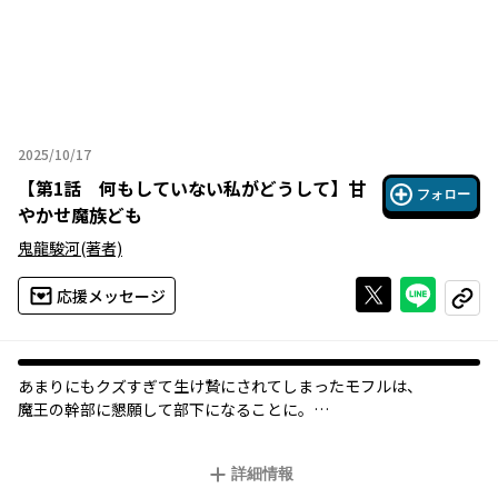
2025/10/17
2025年10月17日
【
第1話 何もしていない私がどうして
】
甘
フォロー
やかせ魔族ども
鬼龍駿河
(著者)
Xで投稿する
ライン
応援メッセージ
コピー
あまりにもクズすぎて生け贄にされてしまったモフルは、
魔王の幹部に懇願して部下になることに――。
その幹部は思った以上にポンコツで…？
詳細情報