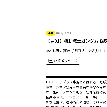
連載
2025/11/04
2025年11月04日
【
＃01
】
機動戦士ガンダム 銀
葛木ヒヨン
(漫画)
/
関西リョウジ
(シナリ
応援メッセージ
U.C.0096――ラプラス事変と呼ばれる、地
ネオ・ジオン残党軍の衝突が終息へ向か
か、連邦・ジオンの別なく任務を請け負
傭兵部隊《アージェント・キール》に下
たな任務は、連邦高官の暗殺。それは決