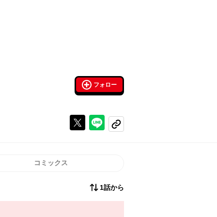
フォロー
Xで投稿する
ラインでシェアする
コピーする
コミックス
1話から