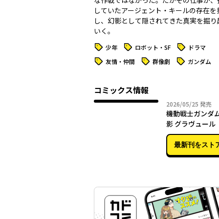
な作戦ではなかった。だがその仕事が、
していたアージェント・キールの存在を
し、幻影として隠されてきた真実を掘り
いく。
タグ
タグ
タグ
少年
ロボット・SF
ドラマ
タグ
タグ
タグ
友情・仲間
群像劇
ガンダム
コミックス情報
2026年
2026/05/25
発売
機動戦士ガンダム
影 グラヴュール
最新刊をスト