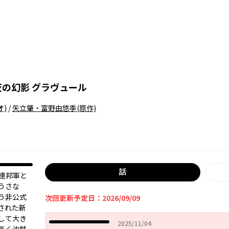
灰の幻影 グラヴュール
オ)
/
矢立肇・富野由悠季
(原作)
話
球連邦軍と
うさな
う非公式
次回更新予定日：2026/09/09
された新
して大き
2025年11月04日
2025/11/04