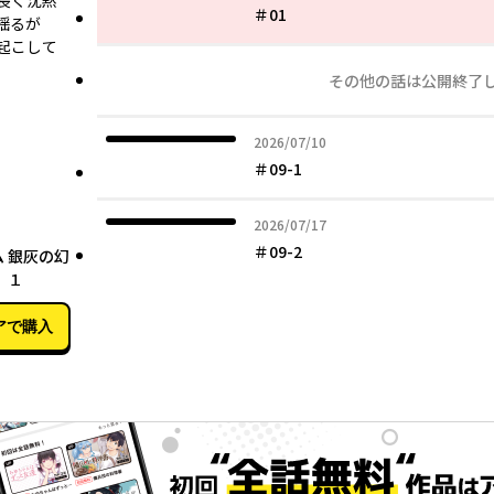
長く沈黙
＃01
揺るが
起こして
その他の話は公開終了
2026年07月10日
2026/07/10
＃09-1
2026年07月17日
2026/07/17
05月25日
＃09-2
 銀灰の幻
 １
アで購入