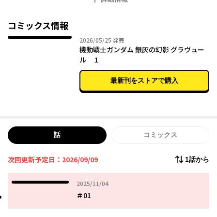
った。だがその仕事が、長く沈黙していたアージェント・キール
の存在を揺るがし、幻影として隠されてきた真実を掘り起こして
いく。
コミックス情報
2026年05月25日
2026/05/25
発売
機動戦士ガンダム 銀灰の幻影 グラヴュー
ル １
最新刊をストアで購入
話
コミックス
次回更新予定日：2026/09/09
1話から
2025年11月04日
2025/11/04
＃01