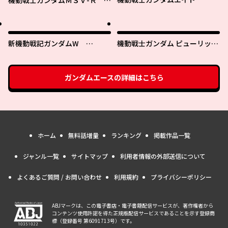
機動戦士ガンダムＭＳＶ-Ｒ ジ
ョニー・ライデンの帰還
新機動戦記ガンダムW
機動戦士ガンダム ピューリッツ
0.5POINT HALF PREVENTER-7
ァー ーアムロ・レイは極光の彼
方へー
ガンダムエース
の詳細はこちら
ホーム
無料話増量
ランキング
掲載作品一覧
ジャンル一覧
サイトマップ
利用者情報の外部送信について
よくあるご質問 / お問い合わせ
利用規約
プライバシーポリシー
ABJマークは、この電子書店・電子書籍配信サービスが、著作権者から
コンテンツ使用許諾を得た正規版配信サービスであることを示す登録商
標（登録番号 第6091713号）です。