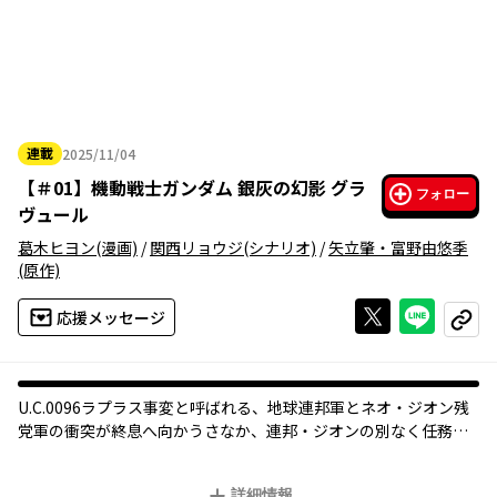
連載
2025/11/04
2025年11月04日
【
＃01
】
機動戦士ガンダム 銀灰の幻影 グラ
フォロー
ヴュール
葛木ヒヨン
(漫画)
/
関西リョウジ
(シナリオ)
/
矢立肇・富野由悠季
(原作)
Xで投稿する
ライン
応援メッセージ
コピー
U.C.0096――ラプラス事変と呼ばれる、地球連邦軍とネオ・ジオン残
党軍の衝突が終息へ向かうさなか、連邦・ジオンの別なく任務を
請け負う非公式傭兵部隊《アージェント・キール》に下された新
たな任務は、連邦高官の暗殺。それは決して大きな作戦ではなか
詳細情報