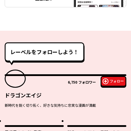
レーベルをフォローしよう！
フォロー
6,750
フォロワー
ドラゴンエイジ
新時代を鋭く切り拓く、好きな気持ちに忠実な漫画が満載