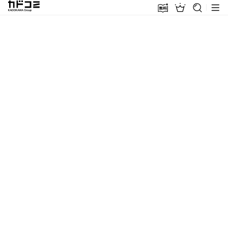
カドコミ KADOKAWA Group
無料話増量
ランキング
探す