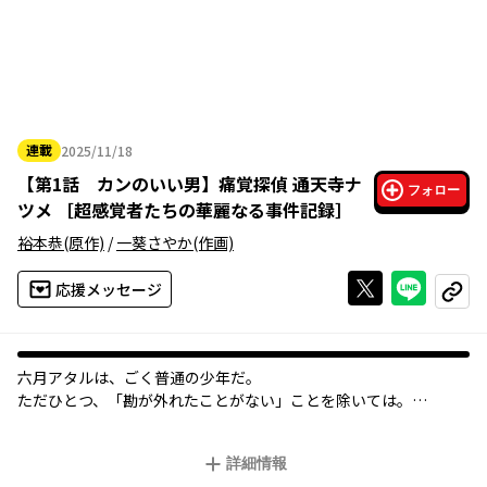
連載
2025/11/18
2025年11月18日
【
第1話 カンのいい男
】
痛覚探偵 通天寺ナ
フォロー
ツメ ［超感覚者たちの華麗なる事件記録］
裕本恭
(原作)
/
一葵さやか
(作画)
Xで投稿する
ライン
応援メッセージ
コピー
六月アタルは、ごく普通の少年だ。
ただひとつ、「勘が外れたことがない」ことを除いては――。
祖母の死をきっかけに、昔住んでいた街に戻ってきたアタルは
詳細情報
男に絡まれた謎の美少女・ナツメを助ける。