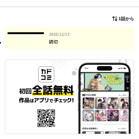
築き始める。真面目な傭兵の戸惑いと大公の無邪気な好意が、す
れ違いながらも近づいていくが…。温かくもじれったいファンタ
ジーBLロマンス。
1話から
2025年12月13日
2025/12/13
読切