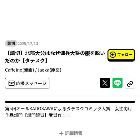
読切
2025/12/13
2025年12月13日
【
読切
】
北部大公はなぜ傭兵大将の服を脱い
フォロー
だのか【タテスク】
Caffeine
(漫画)
/
taeka
(原案)
Xで投稿する
ライン
応援メッセージ
コピー
第5回オールKADOKAWAによるタテスクコミック大賞 女性向け
作品部門【部門銀賞】受賞作！
冷徹沈着なエリートの傭兵大将エイナール・ヴァルターと、天真
爛漫で少し抜けた所のある北部大公テオドール・フォン・ノルベ
詳細情報
ルト。立場も性格も正反対の二人は、下着を介して奇妙な関係を