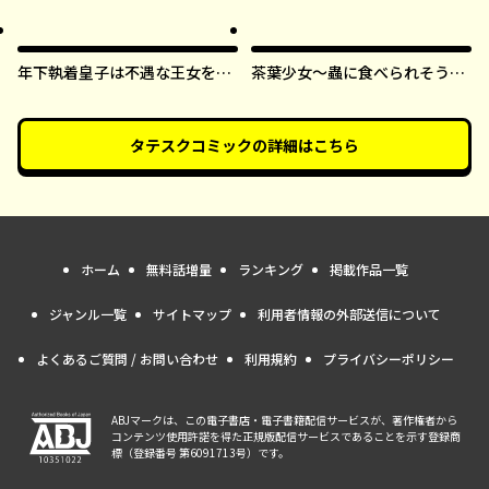
すまま【タテスク】
年下執着皇子は不遇な王女を愛
茶葉少女～蟲に食べられそうに
しすぎてる【タテスク】
なったら、私の能力が覚醒しま
した！～【タテスク】
タテスクコミック
の詳細はこちら
ホーム
無料話増量
ランキング
掲載作品一覧
ジャンル一覧
サイトマップ
利用者情報の外部送信について
よくあるご質問 / お問い合わせ
利用規約
プライバシーポリシー
ABJマークは、この電子書店・電子書籍配信サービスが、著作権者から
コンテンツ使用許諾を得た正規版配信サービスであることを示す登録商
標（登録番号 第6091713号）です。