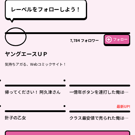
レーベルをフォローしよう！
フォロー
7,784
フォロワー
ヤングエースＵＰ
気持ちアガる、Webコミックサイト！
帰ってください！ 阿久津さん
一億年ボタンを連打した俺は、
気付いたら最強になっていた ～
落第剣士の学院無双～
最新UP!
最新UP!
針子の乙女
クラス最安値で売られた俺は、
実は最強パラメーター