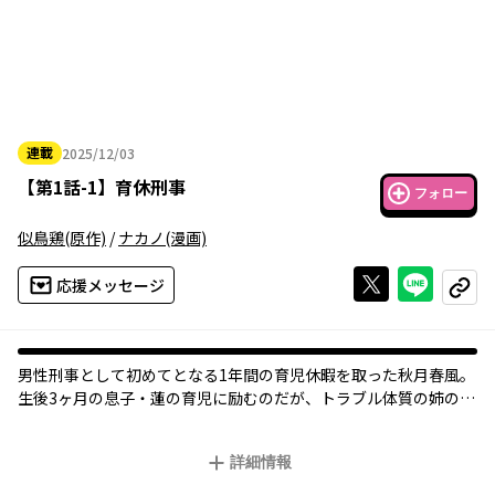
連載
2025/12/03
2025年12月03日
【
第1話-1
】
育休刑事
フォロー
似鳥鶏
(原作)
/
ナカノ
(漫画)
Xで投稿する
ライン
応援メッセージ
コピー
男性刑事として初めてとなる1年間の育児休暇を取った秋月春風。
生後3ヶ月の息子・蓮の育児に励むのだが、トラブル体質の姉のせ
いで何故か今日も難事件に巻き込まれてしまい…！？ 謎解きも育
児の悩みも本格派な新感覚ミステリ！
詳細情報