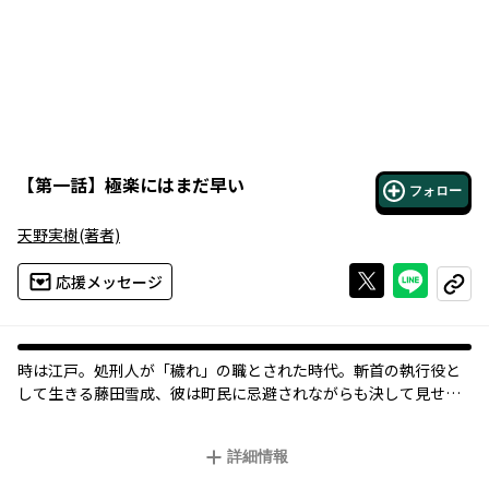
【
第一話
】
極楽にはまだ早い
フォロー
天野実樹
(著者)
Xで投稿する
ライン
応援メッセージ
コピー
時は江戸。処刑人が「穢れ」の職とされた時代。斬首の執行役と
して生きる藤田雪成、彼は町民に忌避されながらも決して見せな
かった。人を手にかける迷いも、苦しみも、そして孤独も。
詳細情報
前作『ことり文書』から一転、天野実樹の新境地! 罪人と遺族、役
人、火消しや医者、長屋の大家と店子衆……江戸の町に暮らす