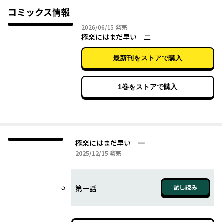
人々の“生と死”を鮮烈に描く連作シリーズ、第一巻。
コミックス情報
2026年06月15日
2026/06/15
発売
極楽にはまだ早い 二
最新刊をストアで購入
1巻をストアで購入
極楽にはまだ早い 一
2025年12月15日
2025/12/15
発売
試し読み
第一話