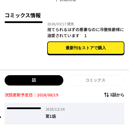
私は平和に、穏便に離縁してみせる！だけど冷徹なはずの夫の様
子どうもおかしい…？ カクヨムコンW受賞作、コミカライズ版
開幕！
コミックス情報
2026年03月17日
2026/03/17
発売
捨てられるはずの悪妻なのに冷徹侯爵様に
溺愛されています １
最新刊をストアで購入
話
コミックス
次回更新予定日：2026/08/19
1話から
2025年12月24日
2025/12/24
第1話