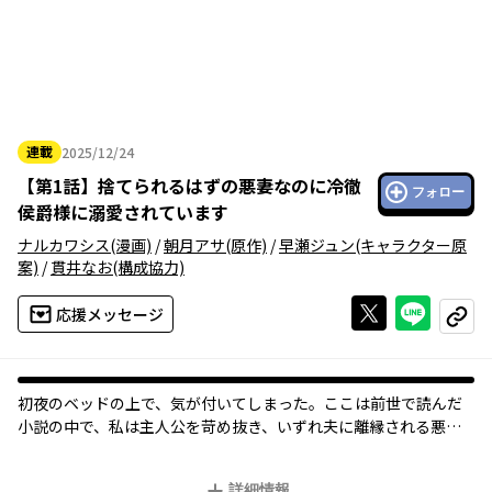
連載
2025/12/24
2025年12月24日
【
第1話
】
捨てられるはずの悪妻なのに冷徹
フォロー
侯爵様に溺愛されています
ナルカワシス
(漫画)
/
朝月アサ
(原作)
/
早瀬ジュン
(キャラクター原
案)
/
貫井なお
(構成協力)
Xで投稿する
ライン
応援メッセージ
コピー
初夜のベッドの上で、気が付いてしまった―――。ここは前世で読んだ
小説の中で、私は主人公を苛め抜き、いずれ夫に離縁される悪
妻、リリアーナであると―――‼ このままでは身の破滅は免れない！な
んとかして悪妻フラグを回避しないと……！夫に愛はないけど、
詳細情報