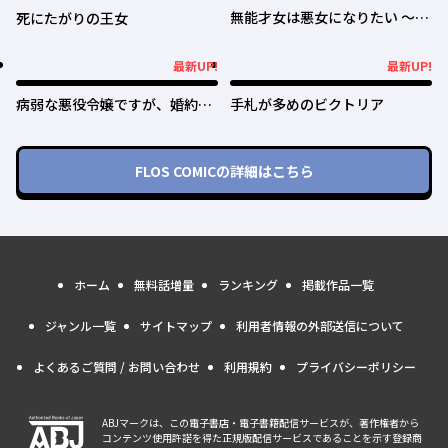
無能才女は悪女になりたい ～義
死にたがりの王女
妹の身代わりで嫁いだ令嬢、公
爵様の溺愛に気づかない～
最新UP!
最新UP!
最新UP!
最新UP!
病弱な悪役令嬢ですが、婚約者
手札が多めのビクトリア
が過保護すぎて逃げ出したい(私
たち犬猿の仲でしたよね!?)
FLOS COMIC
の詳細はこちら
ホーム
無料話増量
ランキング
掲載作品一覧
ジャンル一覧
サイトマップ
利用者情報の外部送信について
よくあるご質問 / お問い合わせ
利用規約
プライバシーポリシー
ABJマークは、この電子書店・電子書籍配信サービスが、著作権者から
コンテンツ使用許諾を得た正規版配信サービスであることを示す登録商