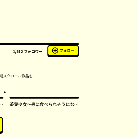
フォロー
1,612
フォロワー
縦スクロール作品も!!
す
茶葉少女～蟲に食べられそうになっ
たら、私の能力が覚醒しました！～
【タテスク】