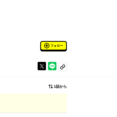
フォロー
Xで投稿する
ラインでシェアする
コピーする
1話から