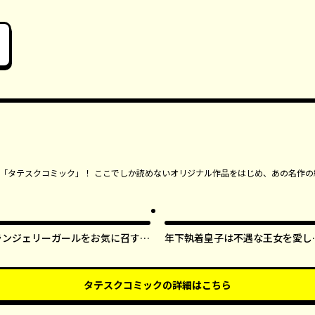
ンガ「タテスクコミック」！ ここでしか読めないオリジナル作品をはじめ、あの名作の
ランジェリーガールをお気に召すま
年下執着皇子は不遇な王女を愛し
ま【タテスク】
ぎてる【タテスク】
タテスクコミック
の詳細はこちら