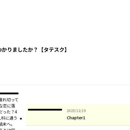
わかりましたか？【タテスク】
疲れ切って
な恋に落
2025年12月19日
2025/12/19
だった？4
Chapter1
人科に通う
結末へ。