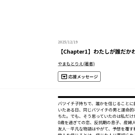
2025/12/19
2025年12月19日
【
Chapter1
】
わたしが誰だか
やまもとりえ
(著者)
応援メッセージ
バツイチ子持ちで、誰かを信じることに
いたある日、同じバツイチの男と運命的
ちた。でも、そう思っていたのは私だけ
0歳を過ぎての恋、反抗期の息子、産婦
友人…平凡な物語はやがて、予想を覆す