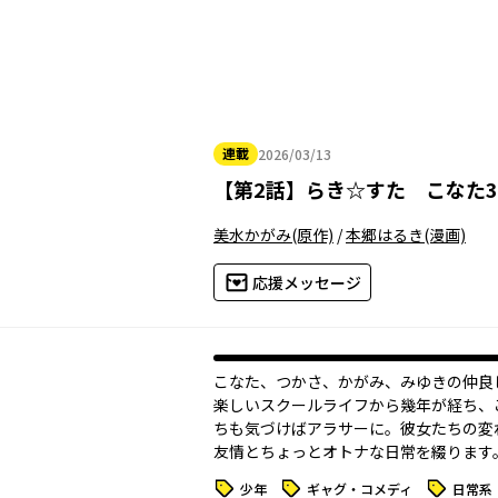
連載
2026/03/13
2026年03月13日
【
第2話
】
らき☆すた こなた3
美水かがみ
(原作)
/
本郷はるき
(漫画)
応援メッセージ
こなた、つかさ、かがみ、みゆきの仲良
楽しいスクールライフから幾年が経ち、
ちも気づけばアラサーに。彼女たちの変
友情とちょっとオトナな日常を綴ります
タグ
タグ
タグ
少年
ギャグ・コメディ
日常系