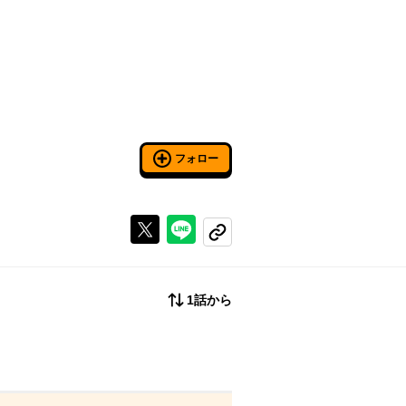
フォロー
Xで投稿する
ラインでシェアする
コピーする
1話から