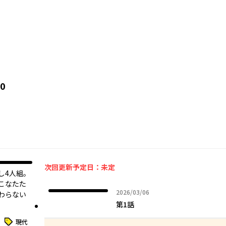
0
次回更新予定日：未定
し4人組。
こなたた
2026年03月06日
2026/03/06
わらない
第1話
。
タグ
現代