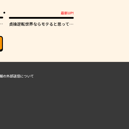
最新UP!
最新UP!
し
貞操逆転世界ならモテると思ってい
たら
報の外部送信について