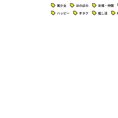
タグ
タグ
タグ
美少女
ほのぼの
友情・仲間
タグ
タグ
タグ
タグ
ハッピー
オタク
推し活