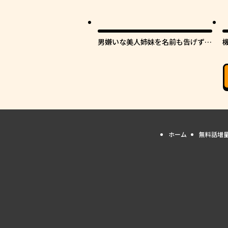
男嫌いな美人姉妹を名前も告げずに
助けたら一体どうなる?
ホーム
無料話増