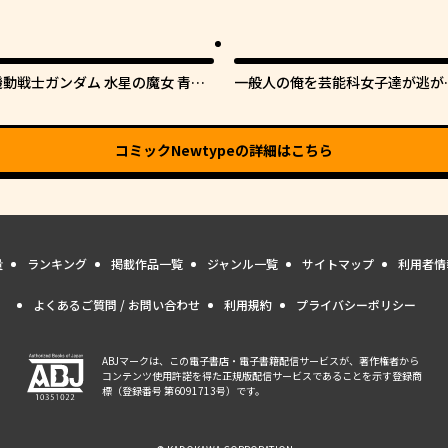
機動戦士ガンダム 水星の魔女 青春
一般人の俺を芸能科女子達が逃が
フロンティア
てくれない件。
コミックNewtype
の詳細はこちら
量
ランキング
掲載作品一覧
ジャンル一覧
サイトマップ
利用者情
よくあるご質問 / お問い合わせ
利用規約
プライバシーポリシー
ABJマークは、この電子書店・電子書籍配信サービスが、著作権者から
コンテンツ使用許諾を得た正規版配信サービスであることを示す登録商
標（登録番号 第6091713号）です。