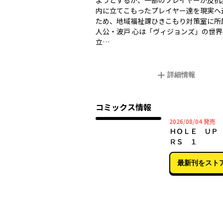
ようとするが、一部のプレイヤーが反抗
内に立てこもったプレイヤー達を現実へ
ため、地域福祉課ひきこもり対策室に所
人公・波戸 心は「ヴィジョンズ」の世界
立…
詳細情報
コミックス情報
2026年
2026/08/04
発売
ＨＯＬＥ ＵＰ
ＲＳ １
最新刊をスト