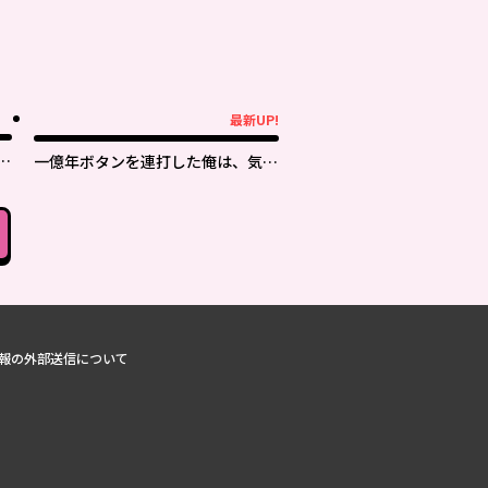
最新UP!
最新UP!
上
一億年ボタンを連打した俺は、気付
いたら最強になっていた ～落第剣
士の学院無双～
報の外部送信について