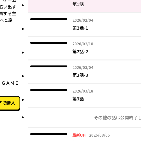
。ゲーム
第1話
追い出す
属する主
へと旅
2026年02月04日
2026/02/04
第2話-1
2026年02月18日
2026/02/18
第2話-2
2026年03月04日
2026/03/04
第2話-3
08月04日
 ＧＡＭＥ
2026年03月18日
2026/03/18
第3話
アで購入
その他の話は公開終了
2026年08月05日
最新UP!
2026/08/05