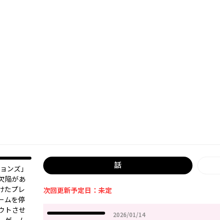
話
ジョンズ」
欠陥があ
けたプレ
次回更新予定日：未定
ームを停
ウトさせ
2026年01月14日
2026/01/14