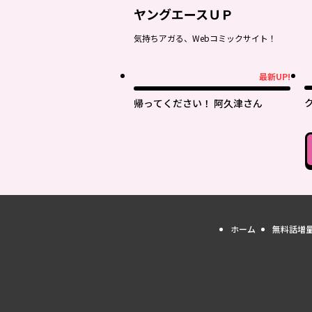
ヤングエースＵＰ
気持ちアガる、Webコミックサイト！
最新UP!
最新UP!
帰ってください！ 阿久津さん
ホーム
無料話増