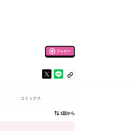
フォロー
Xで投稿する
ラインでシェアする
コピーする
コミックス
1話から