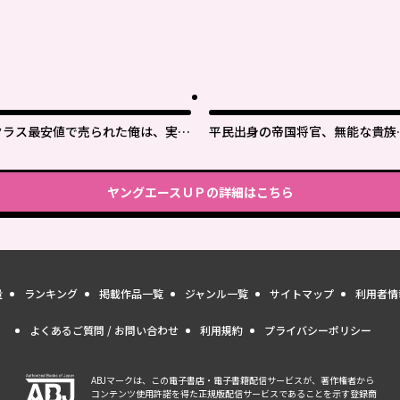
クラス最安値で売られた俺は、実は
平民出身の帝国将官、無能な貴族
最強パラメーター
官を蹂躙して成り上がる
ヤングエースＵＰ
の詳細はこちら
量
ランキング
掲載作品一覧
ジャンル一覧
サイトマップ
利用者情
よくあるご質問 / お問い合わせ
利用規約
プライバシーポリシー
ABJマークは、この電子書店・電子書籍配信サービスが、著作権者から
コンテンツ使用許諾を得た正規版配信サービスであることを示す登録商