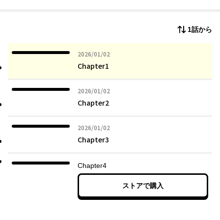
断片を描く、渾身のセミフィクション。『わたしは家族がわから
ない』『わたしが誰だかわかりましたか？』に続く、やまもとり
え最新作。【あらすじ】家族から継いだ個人病院に勤務する小児
1話から
科医のまどかはある日、母親が産まれたばかりの赤ちゃんを埋め
る新生児遺体遺棄事件が近所で起きたことをニュースで知る。テ
レビ画面に映る、無表情で疲れ果てた様子の容疑者の女性――それ
2026年01月02日
2026/01/02
は、まどかが幼い頃に親しくしていた友人ののぞみだった。公園
Chapter1
を走り回ったこと、夏にスイカを食べたこと、可愛い女の子の絵
を描いたこと、東京で一緒に暮らす約束をしたこと……。まどか
2026年01月02日
2026/01/02
は、かつて幸福な毎日を過ごし、やがて少しずつすれ違い、別の
Chapter2
道を歩んでいった２人の記憶を蘇らせるのだった。
2026年01月02日
2026/01/02
Chapter3
Chapter4
ストアで購入