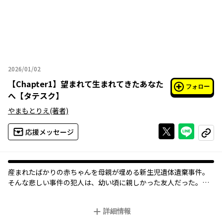
2026/01/02
2026年01月02日
【
Chapter1
】
望まれて生まれてきたあなた
フォロー
へ【タテスク】
やまもとりえ
(著者)
Xで投稿する
ライン
応援メッセージ
コピー
産まれたばかりの赤ちゃんを母親が埋める新生児遺体遺棄事件。
そんな悲しい事件の犯人は、幼い頃に親しかった友人だった。タ
イムラインに流れる事件の見出しと、感情的なコメント。あの
頃、たしかに幸福な日々を送った「わたし」と「あなた」は、い
詳細情報
ったい何が似ていて、何が違っていたのか？ 切なく儚い人生の