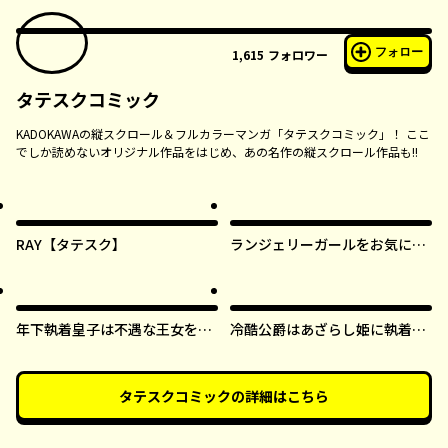
フォロー
1,615
フォロワー
タテスクコミック
KADOKAWAの縦スクロール＆フルカラーマンガ「タテスクコミック」！ ここ
でしか読めないオリジナル作品をはじめ、あの名作の縦スクロール作品も!!
RAY【タテスク】
ランジェリーガールをお気に召
すまま【タテスク】
年下執着皇子は不遇な王女を愛
冷酷公爵はあざらし姫に執着中
しすぎてる【タテスク】
【タテスク】
タテスクコミック
の詳細はこちら