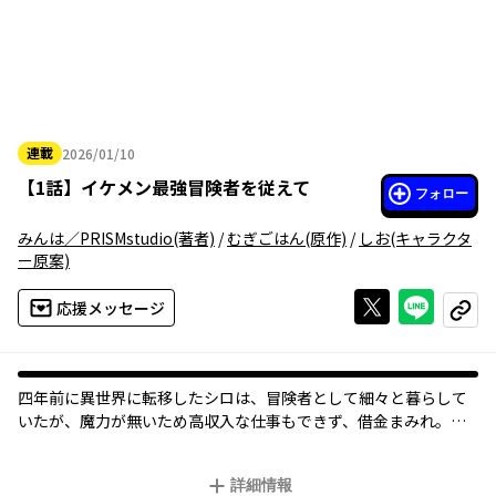
連載
2026/01/10
2026年01月10日
【
1話
】
イケメン最強冒険者を従えて
フォロー
みんは／PRISMstudio
(著者)
/
むぎごはん
(原作)
/
しお
(キャラクタ
ー原案)
Xで投稿する
ライン
応援メッセージ
コピー
四年前に異世界に転移したシロは、冒険者として細々と暮らして
いたが、魔力が無いため高収入な仕事もできず、借金まみれ。
そんなある時、シロは報酬目当てに勇者候補と噂される美形冒険
者アーレンと一緒に仕事をすることになる。
詳細情報
他人の魔力にアレルギーを起こすアーレンだが、シロには触れて