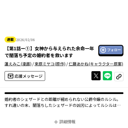
連載
2026/02/06
2026年02月06日
【
第1話ー①
】
女神から与えられた余命一年
フォロー
で闇落ち予定の婚約者を救います
蓮えみこ
(漫画)
/
束原ミヤコ
(原作)
/
仁藤あかね
(キャラクター原案)
Xで投稿する
ライン
応援メッセージ
コピー
婚約者のシェザードとの距離が縮められない公爵令嬢のルシル。
すれ違いの末、闇落ちしたシェザードの凶刃によってルシルは倒
れてしまう。彼を愛していたルシルは、死の淵で女神に願ったこ
とで一年前に死に戻りをした。「二度と悲劇を繰り返さない――。」
詳細情報
愛する婚約者の心を救うため、ルシルのかけがえのない一年が始