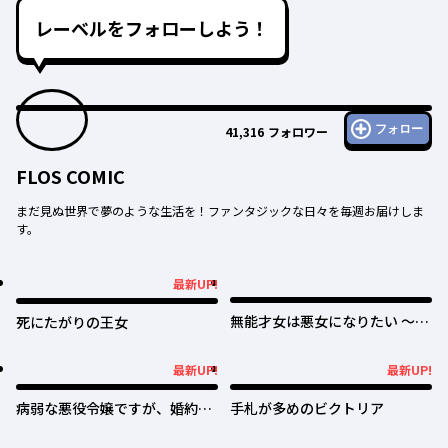
レーベルをフォローしよう！
フォロー
41,316
フォロワー
FLOS COMIC
まだ見ぬ世界で夢のような生活を！ファンタジックな日々を毎週お届けしま
す。
最新UP!
最新UP!
無能才女は悪女になりたい ～義
死にたがりの王女
妹の身代わりで嫁いだ令嬢、公
爵様の溺愛に気づかない～
最新UP!
最新UP!
最新UP!
最新UP!
病弱な悪役令嬢ですが、婚約者
手札が多めのビクトリア
が過保護すぎて逃げ出したい(私