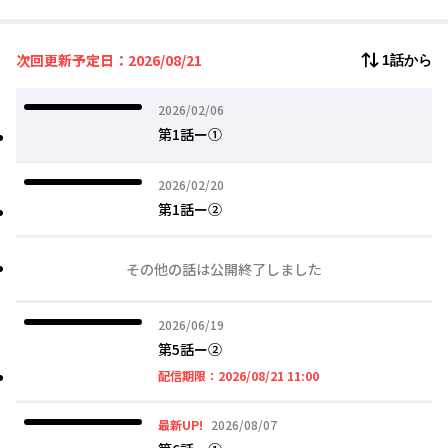
まる。
次回更新予定日：2026/08/21
1話から
2026年02月06日
2026/02/06
第1話ー①
2026年02月20日
2026/02/20
第1話ー②
その他の話は公開終了しました
2026年06月19日
2026/06/19
第5話ー②
2026年08月21日 11時
配信期限：
2026/08/21 11:00
2026年08月07日
最新UP!
2026/08/07